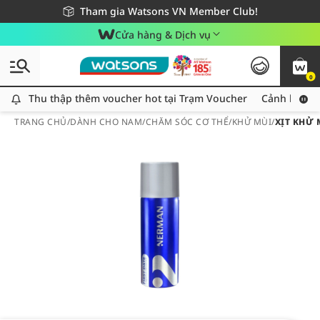
Giao hàng nhanh 24h - Áp dụng khu vực TP. Hồ Chí Minh
Miễn phí giao hàng cho đơn hàng từ 249,000Đ
Tham gia Watsons VN Member Club!
Cửa hàng & Dịch vụ
0
Thu thập thêm voucher hot tại Trạm Voucher
Thu thập thêm voucher hot tại Trạm Voucher
Cảnh báo An
TRANG CHỦ
/
DÀNH CHO NAM
/
CHĂM SÓC CƠ THỂ
/
KHỬ MÙI
/
XỊT KHỬ 