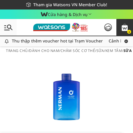
Giao hàng nhanh 24h - Áp dụng khu vực TP. Hồ Chí Minh
Miễn phí giao hàng cho đơn hàng từ 249,000Đ
Tham gia Watsons VN Member Club!
Cửa hàng & Dịch vụ
0
Thu thập thêm voucher hot tại Trạm Voucher
Thu thập thêm voucher hot tại Trạm Voucher
Cảnh báo An
TRANG CHỦ
/
DÀNH CHO NAM
/
CHĂM SÓC CƠ THỂ
/
SỮA/KEM TẮM
/
SỮA 