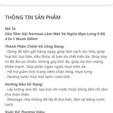
THÔNG TIN SẢN PHẨM
Mô Tả
Sữa Tắm Gội Nerman Làm Mát Và Ngừa Mụn Lưng 0 Độ
4 In 1 Wash 330ml
Thành Phần Chính Và Công Dụng:
- Dùng để tắm gội hàng ngày, giúp làm sạch dịu nhẹ, giúp
loại bỏ: bụi bẩn, dầu thừa, tế bào da chết trên da. Giúp duy
trì độ ẩm tự nhiên, không gây khô da, giúp da mịn màng,
khỏe mạnh. Góp phần ngăn ngừa mụn trên da.
- Hỗ trợ giảm tình trạng viêm chân lông, mụn lưng
- Hương nước hoa mát lạnh, nam tính
Hướng Dẫn Sử Dụng:
- Lấy lượng vừa đủ, tạo bọt với nước hoặc bông tắm rồi tắm
cho toàn thân.
- Massage nhẹ nhàng để lấy đi bụi bẩn, tắm lại bằng nước
sạch.
Xuất Xứ Thương Hiệu: