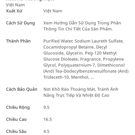
Việt Nam
Xuất Xứ
Việt Nam
Cách Sử Dụng
Xem Hướng Dẫn Sử Dụng Trong Phần
Thông Tin Chi Tiết Của Sản Phẩm.
Thành Phần
Purified Water, Sodium Laureth Sulfate,
Cocamidopropyl Betaine, Decyl
Glucoside, Glycerin, Peg-120 Methyl
Glucose Dioleate, Fragrance, Propylene
Glycol, Polyquaternium-7, Dimethiconol
(And) Tea-Dodecylbenzenesulfonate (And)
Trideceth-10, Menthol, …
Cách Bảo Quản
Nơi Khô Ráo Thoáng Mát, Tránh Ánh
Nắng Trực Tiếp Và Nhiệt Độ Cao
Chiều Rộng
9.5
Chiều Cao
16.5
Chiều Sâu
4.5