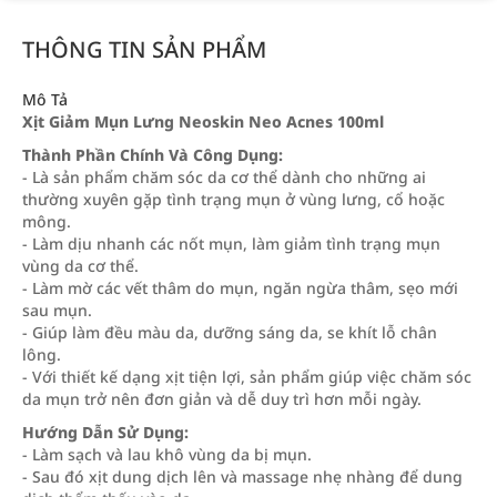
THÔNG TIN SẢN PHẨM
Mô Tả
Xịt Giảm Mụn Lưng Neoskin Neo Acnes 100ml
Thành Phần Chính Và Công Dụng:
- Là sản phẩm chăm sóc da cơ thể dành cho những ai
thường xuyên gặp tình trạng mụn ở vùng lưng, cổ hoặc
mông.
- Làm dịu nhanh các nốt mụn, làm giảm tình trạng mụn
vùng da cơ thể.
- Làm mờ các vết thâm do mụn, ngăn ngừa thâm, sẹo mới
sau mụn.
- Giúp làm đều màu da, dưỡng sáng da, se khít lỗ chân
lông.
- Với thiết kế dạng xịt tiện lợi, sản phẩm giúp việc chăm sóc
da mụn trở nên đơn giản và dễ duy trì hơn mỗi ngày.
Hướng Dẫn Sử Dụng:
- Làm sạch và lau khô vùng da bị mụn.
- Sau đó xịt dung dịch lên và massage nhẹ nhàng để dung