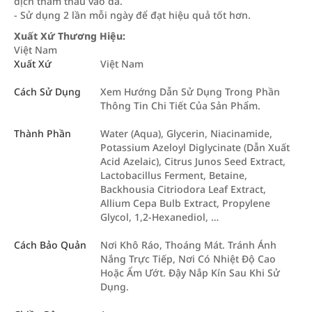
dịch thẩm thấu vào da.
- Sử dụng 2 lần mỗi ngày để đạt hiệu quả tốt hơn.
Xuất Xứ Thương Hiệu:
Việt Nam
Xuất Xứ
Việt Nam
Cách Sử Dụng
Xem Hướng Dẫn Sử Dụng Trong Phần
Thông Tin Chi Tiết Của Sản Phẩm.
Thành Phần
Water (Aqua), Glycerin, Niacinamide,
Potassium Azeloyl Diglycinate (Dẫn Xuất
Acid Azelaic), Citrus Junos Seed Extract,
Lactobacillus Ferment, Betaine,
Backhousia Citriodora Leaf Extract,
Allium Cepa Bulb Extract, Propylene
Glycol, 1,2-Hexanediol, …
Cách Bảo Quản
Nơi Khô Ráo, Thoáng Mát. Tránh Ánh
Nắng Trực Tiếp, Nơi Có Nhiệt Độ Cao
Hoặc Ẩm Ướt. Đậy Nắp Kín Sau Khi Sử
Dụng.