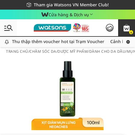
Giao hàng nhanh 24h - Áp dụng khu vực TP. Hồ Chí Minh
Miễn phí giao hàng cho đơn hàng từ 249,000Đ
Tham gia Watsons VN Member Club!
Cửa hàng & Dịch vụ
0
Thu thập thêm voucher hot tại Trạm Voucher
Thu thập thêm voucher hot tại Trạm Voucher
Cảnh báo An
TRANG CHỦ
/
CHĂM SÓC DA
/
DƯỢC MỸ PHẨM
/
DÀNH CHO DA DẦU/MỤ