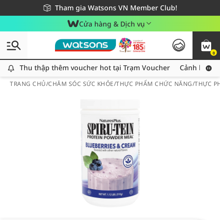
Giao hàng nhanh 24h - Áp dụng khu vực TP. Hồ Chí Minh
Miễn phí giao hàng cho đơn hàng từ 249,000Đ
Tham gia Watsons VN Member Club!
Cửa hàng & Dịch vụ
0
Thu thập thêm voucher hot tại Trạm Voucher
Thu thập thêm voucher hot tại Trạm Voucher
Cảnh báo An
TRANG CHỦ
/
CHĂM SÓC SỨC KHỎE
/
THỰC PHẨM CHỨC NĂNG
/
THỰC P