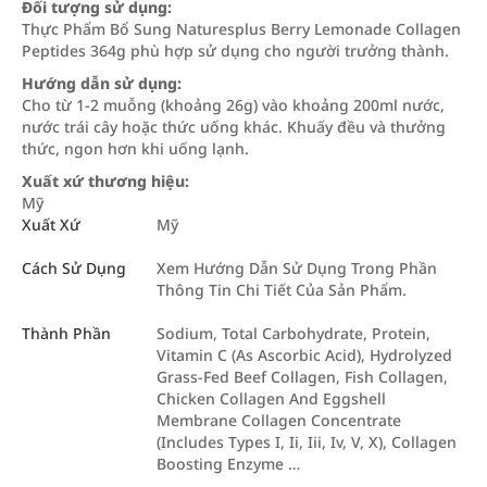
Đối tượng sử dụng:
Thực Phẩm Bổ Sung Naturesplus Berry Lemonade Collagen
Peptides 364g phù hợp sử dụng cho người trưởng thành.
Hướng dẫn sử dụng:
Cho từ 1-2 muỗng (khoảng 26g) vào khoảng 200ml nước,
nước trái cây hoặc thức uống khác. Khuấy đều và thưởng
thức, ngon hơn khi uống lạnh.
Xuất xứ thương hiệu:
Mỹ
Xuất Xứ
Mỹ
Cách Sử Dụng
Xem Hướng Dẫn Sử Dụng Trong Phần
Thông Tin Chi Tiết Của Sản Phẩm.
Thành Phần
Sodium, Total Carbohydrate, Protein,
Vitamin C (As Ascorbic Acid), Hydrolyzed
Grass-Fed Beef Collagen, Fish Collagen,
Chicken Collagen And Eggshell
Membrane Collagen Concentrate
(Includes Types I, Ii, Iii, Iv, V, X), Collagen
Boosting Enzyme …