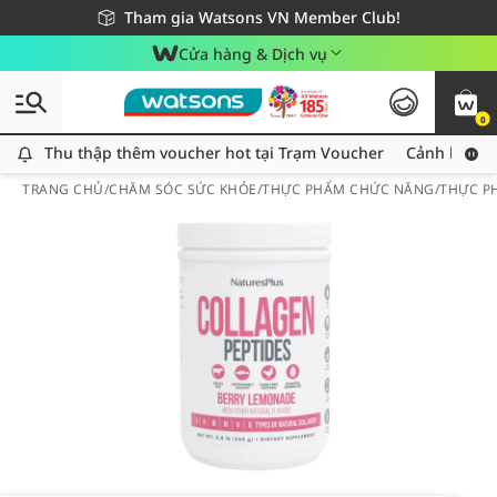
Giao hàng nhanh 24h - Áp dụng khu vực TP. Hồ Chí Minh
Miễn phí giao hàng cho đơn hàng từ 249,000Đ
Tham gia Watsons VN Member Club!
Cửa hàng & Dịch vụ
0
Thu thập thêm voucher hot tại Trạm Voucher
Thu thập thêm voucher hot tại Trạm Voucher
Cảnh báo An
TRANG CHỦ
/
CHĂM SÓC SỨC KHỎE
/
THỰC PHẨM CHỨC NĂNG
/
THỰC P