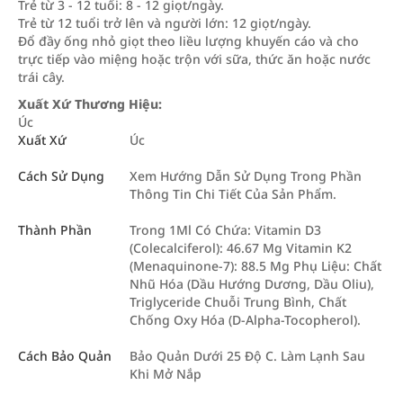
Trẻ từ 3 - 12 tuổi: 8 - 12 giọt/ngày.
Trẻ từ 12 tuổi trở lên và người lớn: 12 giọt/ngày.
Đổ đầy ống nhỏ giọt theo liều lượng khuyến cáo và cho
trực tiếp vào miệng hoặc trộn với sữa, thức ăn hoặc nước
trái cây.
Xuất Xứ Thương Hiệu:
Úc
Xuất Xứ
Úc
Cách Sử Dụng
Xem Hướng Dẫn Sử Dụng Trong Phần
Thông Tin Chi Tiết Của Sản Phẩm.
Thành Phần
Trong 1Ml Có Chứa: Vitamin D3
(Colecalciferol): 46.67 Μg Vitamin K2
(Menaquinone-7): 88.5 Μg Phụ Liệu: Chất
Nhũ Hóa (Dầu Hướng Dương, Dầu Oliu),
Triglyceride Chuỗi Trung Bình, Chất
Chống Oxy Hóa (D-Alpha-Tocopherol).​
Cách Bảo Quản
Bảo Quản Dưới 25 Độ C. Làm Lạnh Sau
Khi Mở Nắp