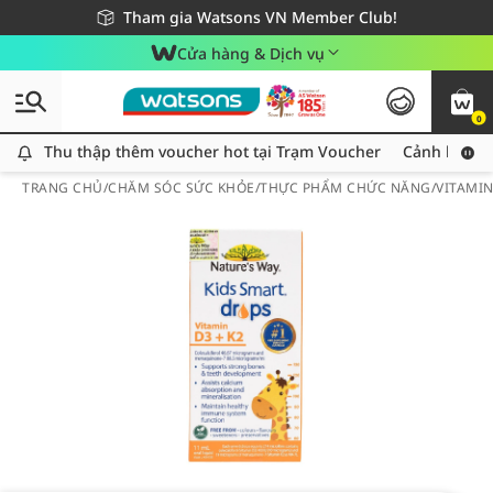
Giao hàng nhanh 24h - Áp dụng khu vực TP. Hồ Chí Minh
Miễn phí giao hàng cho đơn hàng từ 249,000Đ
Tham gia Watsons VN Member Club!
Cửa hàng & Dịch vụ
0
Thu thập thêm voucher hot tại Trạm Voucher
Thu thập thêm voucher hot tại Trạm Voucher
Cảnh báo An
TRANG CHỦ
/
CHĂM SÓC SỨC KHỎE
/
THỰC PHẨM CHỨC NĂNG
/
VITAMI