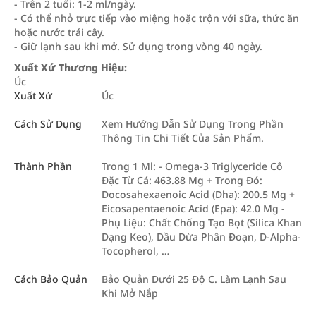
- Trên 2 tuổi: 1-2 ml/ngày.
- Có thể nhỏ trực tiếp vào miệng hoặc trộn với sữa, thức ăn
hoặc nước trái cây.
- Giữ lạnh sau khi mở. Sử dụng trong vòng 40 ngày.
Xuất Xứ Thương Hiệu:
Úc
Xuất Xứ
Úc
Cách Sử Dụng
Xem Hướng Dẫn Sử Dụng Trong Phần
Thông Tin Chi Tiết Của Sản Phẩm.
Thành Phần
Trong 1 Ml: - Omega-3 Triglyceride Cô
Đặc Từ Cá: 463.88 Mg + Trong Đó:
Docosahexaenoic Acid (Dha): 200.5 Mg +
Eicosapentaenoic Acid (Epa): 42.0 Mg -
Phụ Liệu: Chất Chống Tạo Bọt (Silica Khan
Dạng Keo), Dầu Dừa Phân Đoạn, D-Alpha-
Tocopherol, …
Cách Bảo Quản
Bảo Quản Dưới 25 Độ C. Làm Lạnh Sau
Khi Mở Nắp