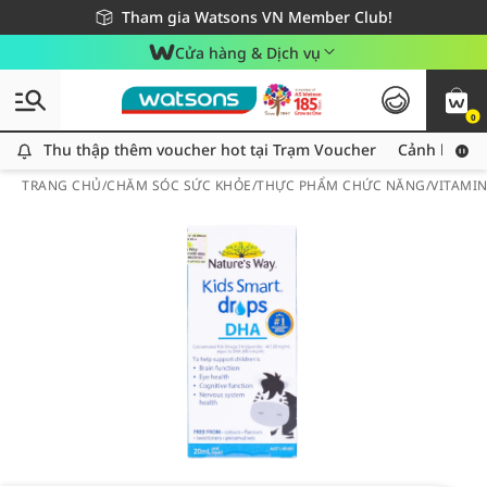
Giao hàng nhanh 24h - Áp dụng khu vực TP. Hồ Chí Minh
Miễn phí giao hàng cho đơn hàng từ 249,000Đ
Tham gia Watsons VN Member Club!
Cửa hàng & Dịch vụ
0
Thu thập thêm voucher hot tại Trạm Voucher
Thu thập thêm voucher hot tại Trạm Voucher
Cảnh báo An
TRANG CHỦ
/
CHĂM SÓC SỨC KHỎE
/
THỰC PHẨM CHỨC NĂNG
/
VITAMI