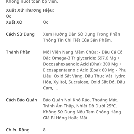
Không nuốt toàn bộ viên.
Xuất Xứ Thương Hiệu:
Úc
Xuất Xứ
Úc
Cách Sử Dụng
Xem Hướng Dẫn Sử Dụng Trong Phần
Thông Tin Chi Tiết Của Sản Phẩm.
Thành Phần
Mỗi Viên Nang Mềm Chứa: - Dầu Cá Cô
Đặc Omega-3 Triglyceride: 597.6 Mg +
Docosahexaenoic Acid (Dha): 300 Mg +
Eicosapentaenoic Acid (Epa): 60 Mg - Phụ
Liệu: Oxid Sắt Vàng, Dầu Thực Vật Hydro
Hóa, Xylitol, Sucralose, Oxid Sắt Đỏ, Dầu
Cam, …
Cách Bảo Quản
Bảo Quản Nơi Khô Ráo, Thoáng Mát,
Tránh Ẩm Thấp, Nhiệt Độ Dưới 25°C.
Không Sử Dụng Nếu Tem Chống Hàng
Giả Bị Hỏng Hoặc Mất.
Chiều Rộng
8