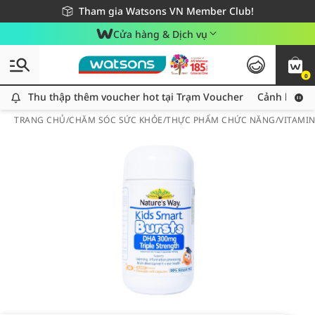
Giao hàng nhanh 24h - Áp dụng khu vực TP. Hồ Chí Minh
Miễn phí giao hàng cho đơn hàng từ 249,000Đ
Tham gia Watsons VN Member Club!
Cửa hàng & Dịch vụ
0
Thu thập thêm voucher hot tại Trạm Voucher
Thu thập thêm voucher hot tại Trạm Voucher
Cảnh báo An
TRANG CHỦ
/
CHĂM SÓC SỨC KHỎE
/
THỰC PHẨM CHỨC NĂNG
/
VITAMI