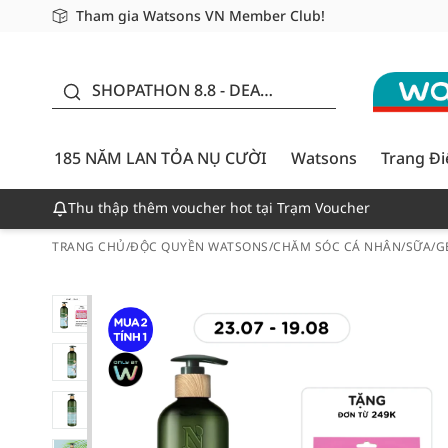
Tham gia Watsons VN Member Club!
Miễn phí giao hàng cho đơn hàng từ 249,000Đ
Giao hàng nhanh 24h - Áp dụng khu vực TP. Hồ Chí M
185 NĂM LAN TỎA NỤ
CƯỜI - GIẢM ĐẾN 50%
SHOPATHON 8.8 - DEAL
ĐỈNH
185 NĂM LAN TỎA NỤ CƯỜI
Watsons
Trang Đ
Thu thập thêm voucher hot tại Trạm Voucher
TRANG CHỦ
/
ĐỘC QUYỀN WATSONS
/
CHĂM SÓC CÁ NHÂN
/
SỮA/G