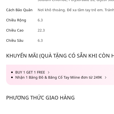
Cách Bảo Quản
Nơi khô thoáng. Để xa tầm tay trẻ em. Tránh 
Chiều Rộng
6.3
Chiều Cao
22.3
Chiều Sâu
6.3
KHUYẾN MÃI (QUÀ TẶNG CÓ SẴN KHI CÒN HÀ
BUY 1 GET 1 FREE
Nhận 1 Băng Đô & Băng Cổ Tay Miine đơn từ 249K
PHƯƠNG THỨC GIAO HÀNG