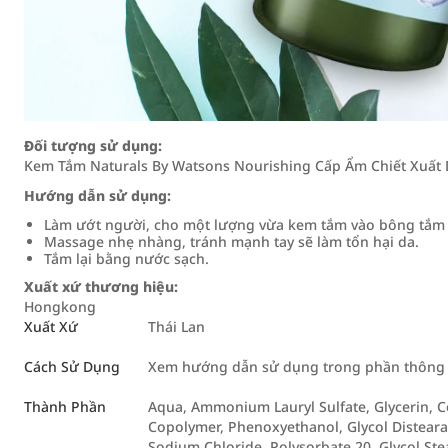
Đối tượng sử dụng:
Kem Tắm Naturals By Watsons Nourishing Cấp Ẩm Chiết Xuất
Hướng dẫn sử dụng:
Làm ướt người, cho một lượng vừa kem tắm vào bông tắm v
Massage nhẹ nhàng, tránh mạnh tay sẽ làm tổn hại da.
Tắm lại bằng nước sạch.
Xuất xứ thương hiệu:
Hongkong
Xuất Xứ
Thái Lan
Cách Sử Dụng
Xem hướng dẫn sử dụng trong phần thông ti
Thành Phần
Aqua, Ammonium Lauryl Sulfate, Glycerin, 
Copolymer, Phenoxyethanol, Glycol Distearat
Sodium Chloride, Polysorbate 20, Glycol Stear