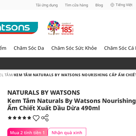
inh
Tiếng Việt
Tải ứng dụng
Tìm cửa hàng
Blog
iểm
Chăm Sóc Da
Chăm Sóc Sức Khỏe
Chăm Sóc Cá
EL TẮM
/
KEM TẮM NATURALS BY WATSONS NOURISHING CẤP ẨM CHIẾ
NATURALS BY WATSONS
Kem Tắm Naturals By Watsons Nourishing
Ẩm Chiết Xuất Dầu Dừa 490ml
Mua 2 tính tiền 1
Nhận quà xinh