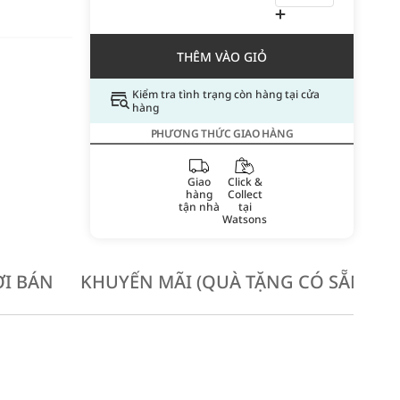
THÊM VÀO GIỎ
Kiểm tra tình trạng còn hàng tại cửa
hàng
PHƯƠNG THỨC GIAO HÀNG
Giao
Click &
hàng
Collect
tận nhà
tại
Watsons
I BÁN
KHUYẾN MÃI (QUÀ TẶNG CÓ SẴN KH