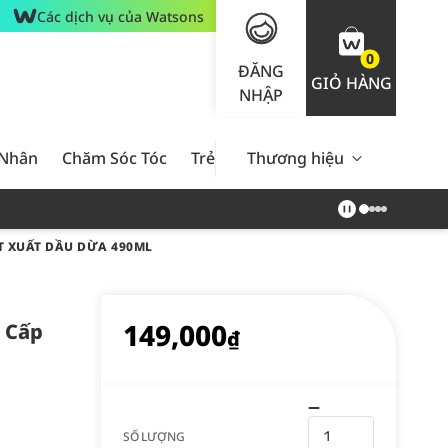
Các dịch vụ của Watsons
0
ĐĂNG
GIỎ HÀNG
NHẬP
 Nhân
Chăm Sóc Tóc
Trẻ Em
Thương hiệu
Nam Giới
Chăm Sóc 
T XUẤT DẦU DỪA 490ML
149,000
 Cấp
₫
SỐ LƯỢNG