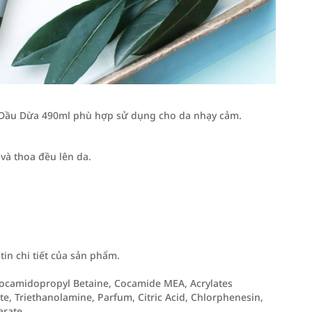
 Dầu Dừa 490ml phù hợp sử dụng cho da nhạy cảm.
à thoa đều lên da.
n chi tiết của sản phẩm.
Cocamidopropyl Betaine, Cocamide MEA, Acrylates
e, Triethanolamine, Parfum, Citric Acid, Chlorphenesin,
ate, ...