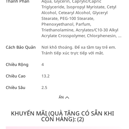
Thành Phần
Aqua, Glycerin, Caprylic/Capric
Triglyceride, Isopropyl Myristate, Cetyl
Alcohol, Cetearyl Alcohol, Glyceryl
Stearate, PEG-100 Stearate,
Phenoxyethanol, Parfum,
Triethanolamine, Acrylates/C10-30 Alkyl
Acrylate Crosspolymer, Chlorphenesin, ...
Cách Bảo Quản
Nơi khô thoáng. Để xa tầm tay trẻ em.
Tránh tiếp xúc trực tiếp với mắt.
Chiều Rộng
4
Chiều Cao
13.2
Chiều Sâu
2.5
ẨN
KHUYẾN MÃI (QUÀ TẶNG CÓ SẴN KHI
CÒN HÀNG): (2)