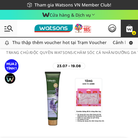
Giao hàng nhanh 24h - Áp dụng khu vực TP. Hồ Chí Minh
Miễn phí giao hàng cho đơn hàng từ 249,000Đ
Tham gia Watsons VN Member Club!
Cửa hàng & Dịch vụ
0
Thu thập thêm voucher hot tại Trạm Voucher
Thu thập thêm voucher hot tại Trạm Voucher
Cảnh báo An
TRANG CHỦ
/
ĐỘC QUYỀN WATSONS
/
CHĂM SÓC CÁ NHÂN
/
DƯỠNG DA 