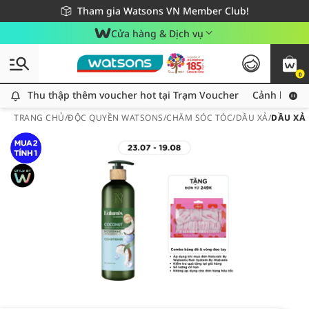
Giao hàng nhanh 24h - Áp dụng khu vực TP. Hồ Chí Minh
Miễn phí giao hàng cho đơn hàng từ 249,000Đ
Tham gia Watsons VN Member Club!
Cửa hàng & Dịch vụ
0
Thu thập thêm voucher hot tại Trạm Voucher
Thu thập thêm voucher hot tại Trạm Voucher
Cảnh báo An
TRANG CHỦ
/
ĐỘC QUYỀN WATSONS
/
CHĂM SÓC TÓC
/
DẦU XẢ
/
DẦU XẢ