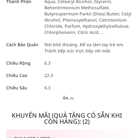
Thành Phần
Aqua, Cetearyl Alcohol, Glycerin,
Behentrimonium Methosulfate,
Butyrospermum Parkii (Shea) Butter, Cetyl
Alcohol, Phenoxyethanol, Cetrimonium
Chloride, Parfum, Hydroxyethylcellulose,
Chlorphenesin, Citric Acid, ...
Cách Bảo Quản
Nơi khô thoáng. Để xa tầm tay trẻ em.
Tránh tiếp xúc trực tiếp với mắt.
Chiều Rộng
6.3
Chiều Cao
22.3
Chiều Sâu
6.3
ẨN
KHUYẾN MÃI (QUÀ TẶNG CÓ SẴN KHI
CÒN HÀNG): (2)