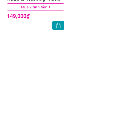
Hồi Tóc Hư Tổn Chiết Xuất
Mua 2 tính tiền 1
(1)
Dầu Argan 490ml
149,000₫