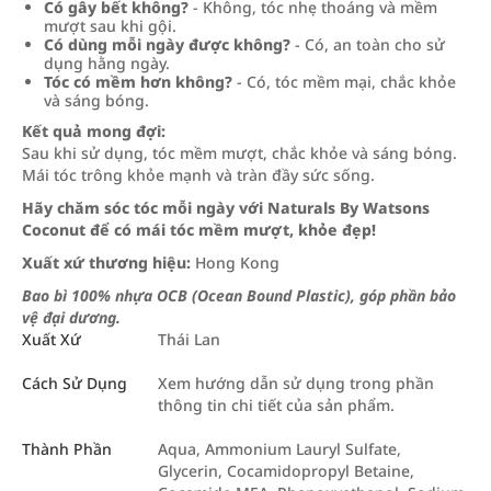
Có gây bết không?
- Không, tóc nhẹ thoáng và mềm
mượt sau khi gội.
Có dùng mỗi ngày được không?
- Có, an toàn cho sử
dụng hằng ngày.
Tóc có mềm hơn không?
- Có, tóc mềm mại, chắc khỏe
và sáng bóng.
Kết quả mong đợi:
Sau khi sử dụng, tóc mềm mượt, chắc khỏe và sáng bóng.
Mái tóc trông khỏe mạnh và tràn đầy sức sống.
Hãy chăm sóc tóc mỗi ngày với Naturals By Watsons
Coconut để có mái tóc mềm mượt, khỏe đẹp!
Xuất xứ thương hiệu:
Hong Kong
Bao bì 100% nhựa OCB (Ocean Bound Plastic), góp phần bảo
vệ đại dương.
Xuất Xứ
Thái Lan
Cách Sử Dụng
Xem hướng dẫn sử dụng trong phần
thông tin chi tiết của sản phẩm.
Thành Phần
Aqua, Ammonium Lauryl Sulfate,
Glycerin, Cocamidopropyl Betaine,