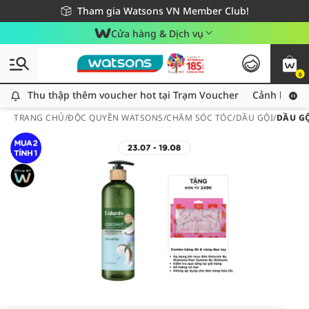
Giao hàng nhanh 24h - Áp dụng khu vực TP. Hồ Chí Minh
Miễn phí giao hàng cho đơn hàng từ 249,000Đ
Tham gia Watsons VN Member Club!
Cửa hàng & Dịch vụ
0
Thu thập thêm voucher hot tại Trạm Voucher
Thu thập thêm voucher hot tại Trạm Voucher
Cảnh báo An
TRANG CHỦ
/
ĐỘC QUYỀN WATSONS
/
CHĂM SÓC TÓC
/
DẦU GỘI
/
DẦU GỘ