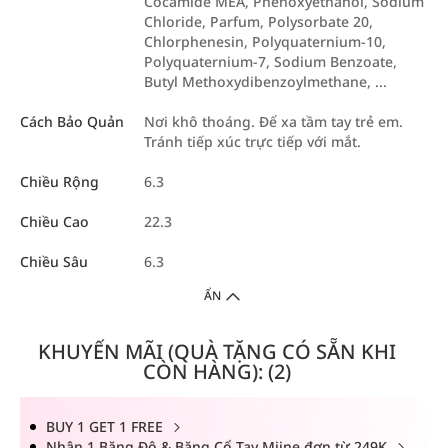
Cocamide MEA, Phenoxyethanol, Sodium
Chloride, Parfum, Polysorbate 20,
Chlorphenesin, Polyquaternium-10,
Polyquaternium-7, Sodium Benzoate,
Butyl Methoxydibenzoylmethane, ...
Cách Bảo Quản
Nơi khô thoáng. Để xa tầm tay trẻ em.
Tránh tiếp xúc trực tiếp với mắt.
Chiều Rộng
6.3
Chiều Cao
22.3
Chiều Sâu
6.3
ẨN
KHUYẾN MÃI (QUÀ TẶNG CÓ SẴN KHI
CÒN HÀNG): (2)
BUY 1 GET 1 FREE
Nhận 1 Băng Đô & Băng Cổ Tay Miine đơn từ 249K