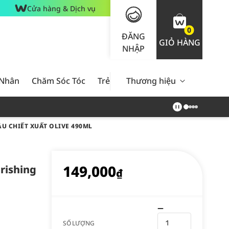
Cửa hàng & Dịch vụ
0
ĐĂNG
GIỎ HÀNG
NHẬP
 Nhân
Chăm Sóc Tóc
Trẻ Em
Thương hiệu
Nam Giới
Chăm Sóc 
 CHIẾT XUẤT OLIVE 490ML
149,000
rishing
₫
SỐ LƯỢNG