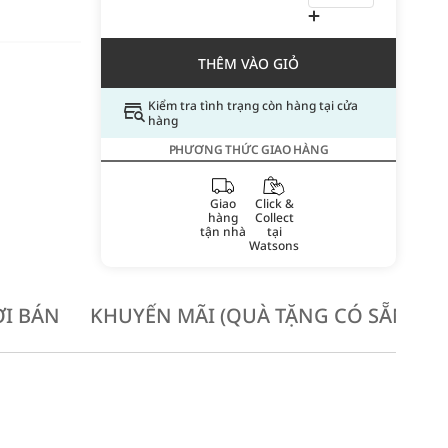
THÊM VÀO GIỎ
Kiểm tra tình trạng còn hàng tại cửa
hàng
PHƯƠNG THỨC GIAO HÀNG
Giao
Click &
hàng
Collect
tận nhà
tại
Watsons
I BÁN
KHUYẾN MÃI (QUÀ TẶNG CÓ SẴN KH