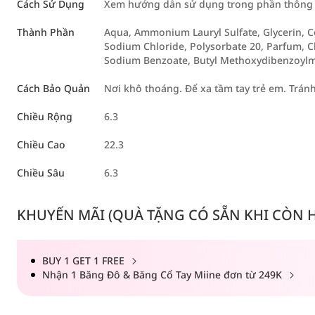
Cách Sử Dụng
Xem hướng dẫn sử dụng trong phần thông ti
Thành Phần
Aqua, Ammonium Lauryl Sulfate, Glycerin,
Sodium Chloride, Polysorbate 20, Parfum, 
Sodium Benzoate, Butyl Methoxydibenzoylme
Cách Bảo Quản
Nơi khô thoáng. Để xa tầm tay trẻ em. Tránh 
Chiều Rộng
6.3
Chiều Cao
22.3
Chiều Sâu
6.3
KHUYẾN MÃI (QUÀ TẶNG CÓ SẴN KHI CÒN HÀ
BUY 1 GET 1 FREE
Nhận 1 Băng Đô & Băng Cổ Tay Miine đơn từ 249K