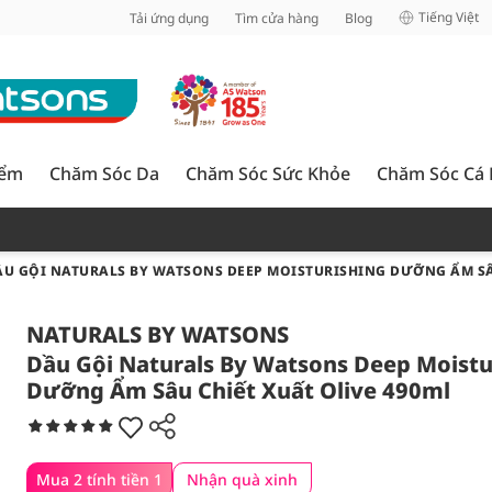
inh
Tiếng Việt
Tải ứng dụng
Tìm cửa hàng
Blog
iểm
Chăm Sóc Da
Chăm Sóc Sức Khỏe
Chăm Sóc Cá
ẦU GỘI NATURALS BY WATSONS DEEP MOISTURISHING DƯỠNG ẨM SÂU
NATURALS BY WATSONS
Dầu Gội Naturals By Watsons Deep Moistu
Dưỡng Ẩm Sâu Chiết Xuất Olive 490ml
Mua 2 tính tiền 1
Nhận quà xinh