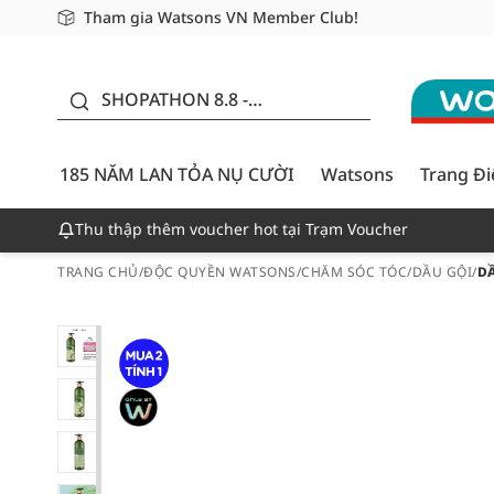
Tham gia Watsons VN Member Club!
Miễn phí giao hàng cho đơn hàng từ 249,000Đ
Giao hàng nhanh 24h - Áp dụng khu vực TP. Hồ Chí M
185 NĂM LAN TỎA NỤ
CƯỜI - GIẢM ĐẾN
SHOPATHON 8.8 -
50%
DEAL ĐỈNH
185 NĂM LAN TỎA NỤ CƯỜI
Watsons
Trang Đ
Thu thập thêm voucher hot tại Trạm Voucher
TRANG CHỦ
/
ĐỘC QUYỀN WATSONS
/
CHĂM SÓC TÓC
/
DẦU GỘI
/
D