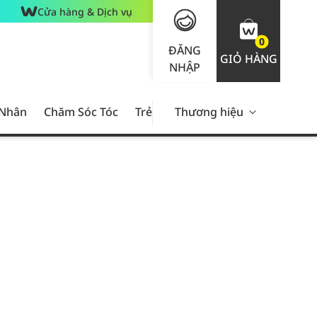
Cửa hàng & Dịch vụ
0
ĐĂNG
GIỎ HÀNG
NHẬP
 Nhân
Chăm Sóc Tóc
Trẻ Em
Thương hiệu
Nam Giới
Chăm Sóc 