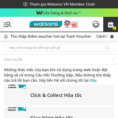
Giao hàng nhanh 24h - Áp dụng khu vực TP. Hồ Chí Minh
Miễn phí giao hàng cho đơn hàng từ 249,000Đ
Tham gia Watsons VN Member Club!
Cửa hàng & Dịch vụ
0
Thu thập thêm voucher hot tại Trạm Voucher
Thu thập thêm voucher hot tại Trạm Voucher
Cảnh báo An
Chọn chủ đề
Những thắc mắc của bạn khi sử dụng trang web hoặc đặt
hàng sẽ có trong Câu Hỏi Thường Gặp. Nếu không tìm thấy
câu trả lời bạn cần, hãy liên hệ với chúng tôi tại
đây
.
Click & Collect Hỏa tốc
Giao hàng Hỏa tốc