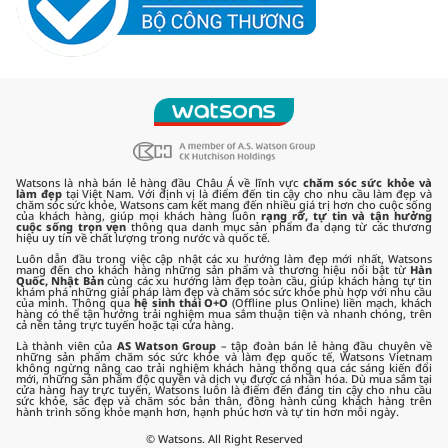
Watsons là nhà bán lẻ hàng đầu Châu Á về lĩnh vực
chăm sóc sức khỏe và
làm đẹp
tại Việt Nam. Với định vị là điểm đến tin cậy cho nhu cầu làm đẹp và
chăm sóc sức khỏe, Watsons cam kết mang đến nhiều giá trị hơn cho cuộc sống
của khách hàng, giúp mọi khách hàng luôn
rạng rỡ, tự tin và tận hưởng
cuộc sống trọn vẹn
thông qua danh mục sản phẩm đa dạng từ các thương
hiệu uy tín về chất lượng trong nước và quốc tế.
Luôn dẫn đầu trong việc cập nhật các xu hướng làm đẹp mới nhất, Watsons
mang đến cho khách hàng những sản phẩm và thương hiệu nổi bật từ
Hàn
Quốc, Nhật Bản
cùng các xu hướng làm đẹp toàn cầu, giúp khách hàng tự tin
khám phá những giải pháp làm đẹp và chăm sóc sức khỏe phù hợp với nhu cầu
của mình. Thông qua
hệ sinh thái O+O
(Offline plus Online) liền mạch, khách
hàng có thể tận hưởng trải nghiệm mua sắm thuận tiện và nhanh chóng, trên
cả nền tảng trực tuyến hoặc tại cửa hàng.
Là thành viên của
AS Watson Group
– tập đoàn bán lẻ hàng đầu chuyên về
những sản phẩm chăm sóc sức khỏe và làm đẹp quốc tế, Watsons Vietnam
không ngừng nâng cao trải nghiệm khách hàng thông qua các sáng kiến đổi
mới, những sản phẩm độc quyền và dịch vụ được cá nhân hóa. Dù mua sắm tại
cửa hàng hay trực tuyến, Watsons luôn là điểm đến đáng tin cậy cho nhu cầu
sức khỏe, sắc đẹp và chăm sóc bản thân, đồng hành cùng khách hàng trên
hành trình sống khỏe mạnh hơn, hạnh phúc hơn và tự tin hơn mỗi ngày.
© Watsons. All Right Reserved