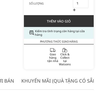
SỐ LƯỢNG
THÊM VÀO GIỎ
Kiểm tra tình trạng còn hàng tại cửa
hàng
PHƯƠNG THỨC GIAO HÀNG
Giao
Click &
hàng
Collect
tận nhà
tại
Watsons
I BÁN
KHUYẾN MÃI (QUÀ TẶNG CÓ SẴN KH