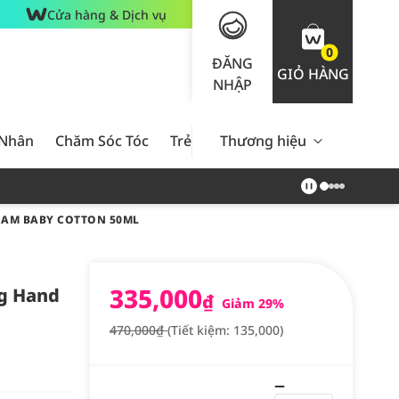
Cửa hàng & Dịch vụ
0
ĐĂNG
GIỎ HÀNG
NHẬP
 Nhân
Chăm Sóc Tóc
Trẻ Em
Thương hiệu
Nam Giới
Chăm Sóc 
EAM BABY COTTON 50ML
335,000
g Hand
₫
Giảm 29%
470,000₫
(Tiết kiệm: 135,000)