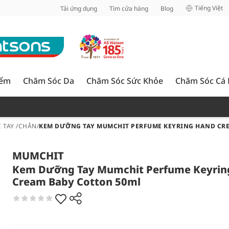
inh
Tiếng Việt
Tải ứng dụng
Tìm cửa hàng
Blog
iểm
Chăm Sóc Da
Chăm Sóc Sức Khỏe
Chăm Sóc Cá
 TAY /CHÂN
/
KEM DƯỠNG TAY MUMCHIT PERFUME KEYRING HAND CR
MUMCHIT
Kem Dưỡng Tay Mumchit Perfume Keyrin
Cream Baby Cotton 50ml