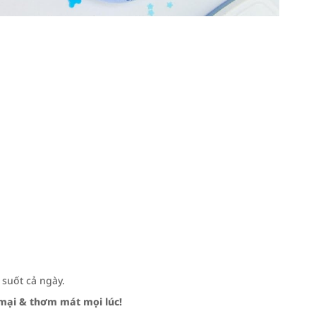
suốt cả ngày.
mại & thơm mát mọi lúc!