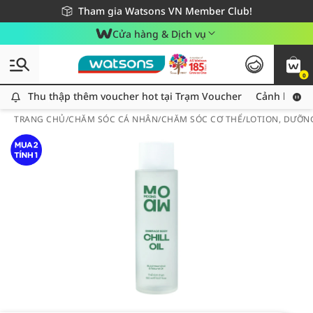
Giao hàng nhanh 24h - Áp dụng khu vực TP. Hồ Chí Minh
Miễn phí giao hàng cho đơn hàng từ 249,000Đ
Tham gia Watsons VN Member Club!
Cửa hàng & Dịch vụ
0
Thu thập thêm voucher hot tại Trạm Voucher
Thu thập thêm voucher hot tại Trạm Voucher
Cảnh báo An
TRANG CHỦ
/
CHĂM SÓC CÁ NHÂN
/
CHĂM SÓC CƠ THỂ
/
LOTION, DƯỠN