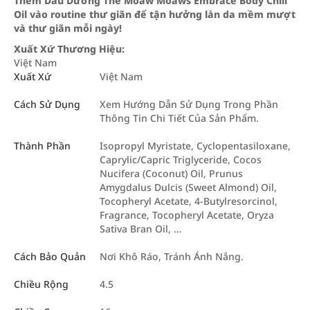
Thêm Dầu Dưỡng Thể Moaw Moaws Embrace Body Chill
Oil vào routine thư giãn để tận hưởng làn da mềm mượt
và thư giãn mỗi ngày!
Xuất Xứ Thương Hiệu:
Việt Nam
Xuất Xứ
Việt Nam
Cách Sử Dụng
Xem Hướng Dẫn Sử Dụng Trong Phần
Thông Tin Chi Tiết Của Sản Phẩm.
Thành Phần
Isopropyl Myristate, Cyclopentasiloxane,
Caprylic/Capric Triglyceride, Cocos
Nucifera (Coconut) Oil, Prunus
Amygdalus Dulcis (Sweet Almond) Oil,
Tocopheryl Acetate, 4-Butylresorcinol,
Fragrance, Tocopheryl Acetate, Oryza
Sativa Bran Oil, …
Cách Bảo Quản
Nơi Khô Ráo, Tránh Ánh Nắng.
Chiều Rộng
4.5