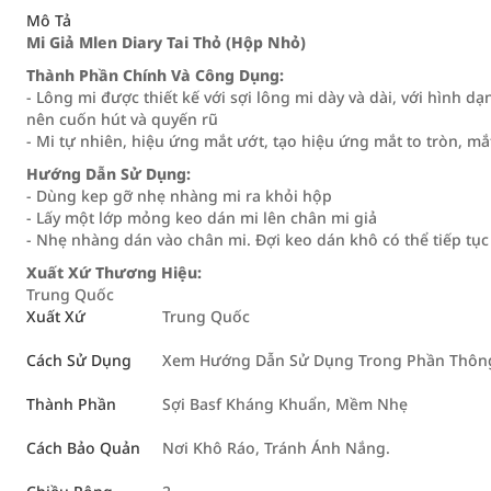
Mô Tả
Mi Giả Mlen Diary Tai Thỏ (Hộp Nhỏ)
Thành Phần Chính Và Công Dụng:
- Lông mi được thiết kế với sợi lông mi dày và dài, với hình 
nên cuốn hút và quyến rũ
- Mi tự nhiên, hiệu ứng mắt ướt, tạo hiệu ứng mắt to tròn, mắ
Hướng Dẫn Sử Dụng:
- Dùng kep gỡ nhẹ nhàng mi ra khỏi hộp
- Lấy một lớp mỏng keo dán mi lên chân mi giả
- Nhẹ nhàng dán vào chân mi. Đợi keo dán khô có thể tiếp tụ
Xuất Xứ Thương Hiệu:
Trung Quốc
Xuất Xứ
Trung Quốc
Cách Sử Dụng
Xem Hướng Dẫn Sử Dụng Trong Phần Thông 
Thành Phần
Sợi Basf Kháng Khuẩn, Mềm Nhẹ
Cách Bảo Quản
Nơi Khô Ráo, Tránh Ánh Nắng.