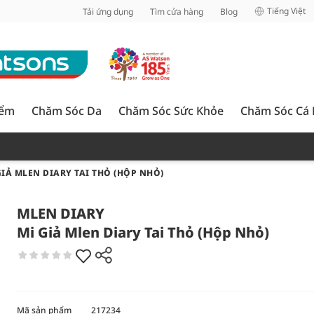
inh
Tiếng Việt
Tải ứng dụng
Tìm cửa hàng
Blog
iểm
Chăm Sóc Da
Chăm Sóc Sức Khỏe
Chăm Sóc Cá
GIẢ MLEN DIARY TAI THỎ (HỘP NHỎ)
MLEN DIARY
Mi Giả Mlen Diary Tai Thỏ (Hộp Nhỏ)
Mã sản phẩm
217234