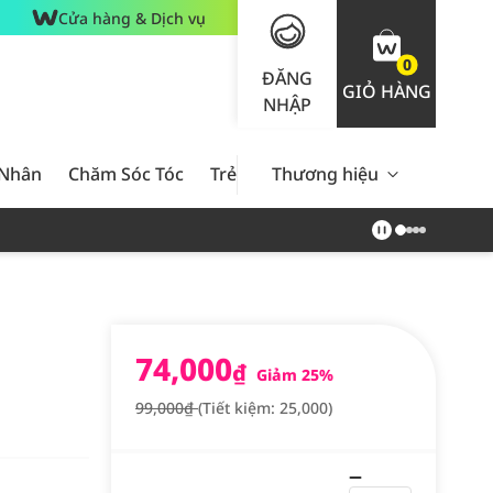
Cửa hàng & Dịch vụ
0
ĐĂNG
GIỎ HÀNG
NHẬP
 Nhân
Chăm Sóc Tóc
Trẻ Em
Thương hiệu
Nam Giới
Chăm Sóc 
74,000
₫
Giảm 25%
99,000₫
(Tiết kiệm: 25,000)