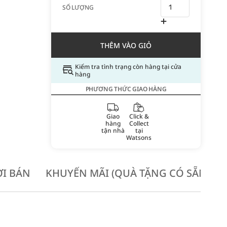
SỐ LƯỢNG
THÊM VÀO GIỎ
Kiểm tra tình trạng còn hàng tại cửa
hàng
PHƯƠNG THỨC GIAO HÀNG
Giao
Click &
hàng
Collect
tận nhà
tại
Watsons
I BÁN
KHUYẾN MÃI (QUÀ TẶNG CÓ SẴN KH