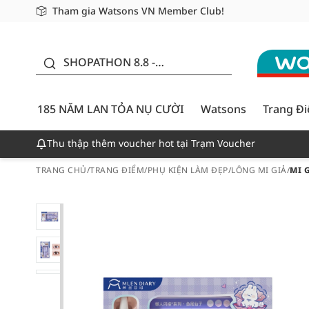
Tham gia Watsons VN Member Club!
Miễn phí giao hàng cho đơn hàng từ 249,000Đ
Giao hàng nhanh 24h - Áp dụng khu vực TP. Hồ Chí M
185 NĂM LAN TỎA NỤ
CƯỜI - GIẢM ĐẾN
SHOPATHON 8.8 -
50%
DEAL ĐỈNH
185 NĂM LAN TỎA NỤ CƯỜI
Watsons
Trang Đ
Thu thập thêm voucher hot tại Trạm Voucher
TRANG CHỦ
/
TRANG ĐIỂM
/
PHỤ KIỆN LÀM ĐẸP
/
LÔNG MI GIẢ
/
MI 