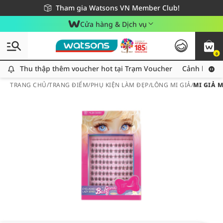
Giao hàng nhanh 24h - Áp dụng khu vực TP. Hồ Chí Minh
Miễn phí giao hàng cho đơn hàng từ 249,000Đ
Tham gia Watsons VN Member Club!
Cửa hàng & Dịch vụ
0
Thu thập thêm voucher hot tại Trạm Voucher
Thu thập thêm voucher hot tại Trạm Voucher
Cảnh báo An
TRANG CHỦ
/
TRANG ĐIỂM
/
PHỤ KIỆN LÀM ĐẸP
/
LÔNG MI GIẢ
/
MI GIẢ 