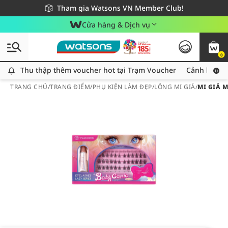
Giao hàng nhanh 24h - Áp dụng khu vực TP. Hồ Chí Minh
Miễn phí giao hàng cho đơn hàng từ 249,000Đ
Tham gia Watsons VN Member Club!
Cửa hàng & Dịch vụ
0
Thu thập thêm voucher hot tại Trạm Voucher
Thu thập thêm voucher hot tại Trạm Voucher
Cảnh báo An
TRANG CHỦ
/
TRANG ĐIỂM
/
PHỤ KIỆN LÀM ĐẸP
/
LÔNG MI GIẢ
/
MI GIẢ 