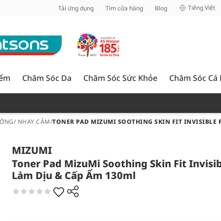
inh
Tiếng Việt
Tải ứng dụng
Tìm cửa hàng
Blog
iểm
Chăm Sóc Da
Chăm Sóc Sức Khỏe
Chăm Sóc Cá
ỜNG/ NHẠY CẢM
/
TONER PAD MIZUMI SOOTHING SKIN FIT INVISIBLE 
MIZUMI
Toner Pad MizuMi Soothing Skin Fit Invisi
Làm Dịu & Cấp Ẩm 130ml