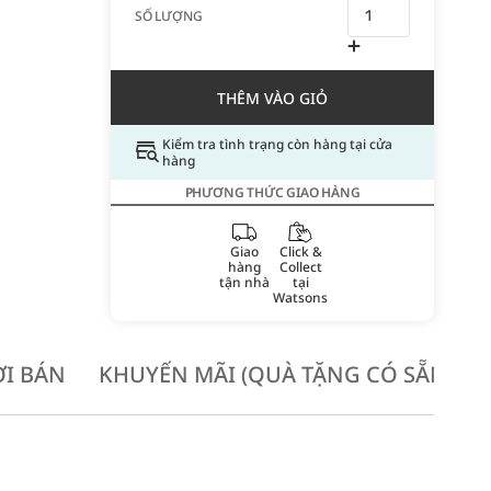
SỐ LƯỢNG
THÊM VÀO GIỎ
Kiểm tra tình trạng còn hàng tại cửa
hàng
PHƯƠNG THỨC GIAO HÀNG
Giao
Click &
hàng
Collect
tận nhà
tại
Watsons
I BÁN
KHUYẾN MÃI (QUÀ TẶNG CÓ SẴN KH