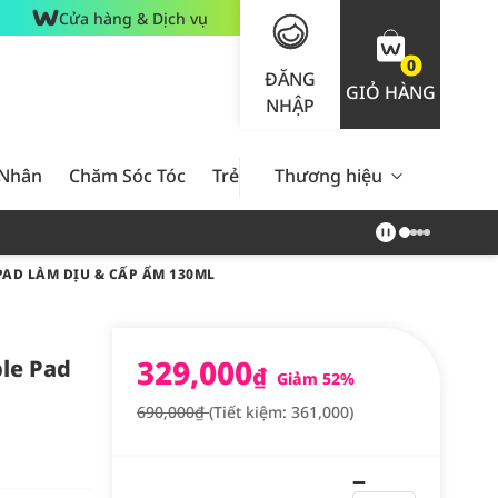
Cửa hàng & Dịch vụ
0
ĐĂNG
GIỎ HÀNG
NHẬP
 Nhân
Chăm Sóc Tóc
Trẻ Em
Thương hiệu
Nam Giới
Chăm Sóc 
PAD LÀM DỊU & CẤP ẨM 130ML
329,000
ble Pad
₫
Giảm 52%
690,000₫
(Tiết kiệm: 361,000)