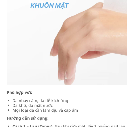
Phù hợp với:
Da nhạy cảm, da dễ kích ứng
Da khô, da mất nước
Mọi loại da cần làm dịu và cấp ẩm
Hướng dẫn sử dụng:
Cách 1 – Lau (Toner):
Sau khi rửa mặt, lấy 1 miếng pad lau