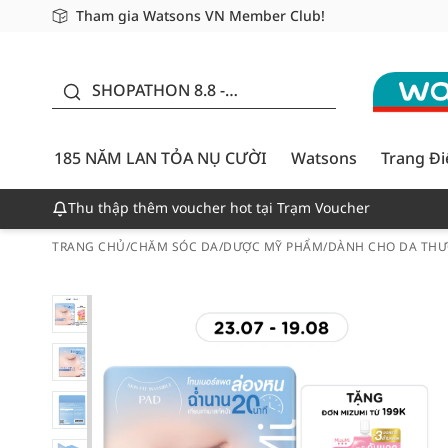
Tham gia Watsons VN Member Club!
Miễn phí giao hàng cho đơn hàng từ 249,000Đ
Giao hàng nhanh 24h - Áp dụng khu vực TP. Hồ Chí M
185 NĂM LAN TỎA NỤ
CƯỜI - GIẢM ĐẾN
SHOPATHON 8.8 -
50%
DEAL ĐỈNH
185 NĂM LAN TỎA NỤ CƯỜI
Watsons
Trang Đ
Thu thập thêm voucher hot tại Trạm Voucher
TRANG CHỦ
/
CHĂM SÓC DA
/
DƯỢC MỸ PHẨM
/
DÀNH CHO DA THƯ