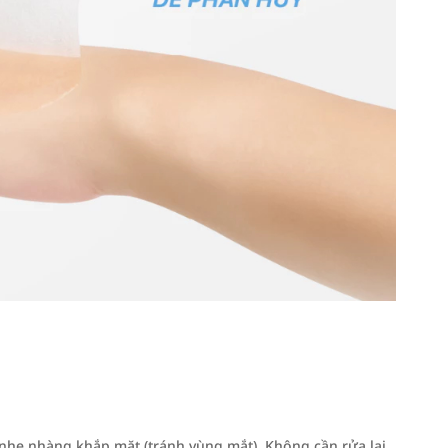
 nhẹ nhàng khắp mặt (tránh vùng mắt). Không cần rửa lại.