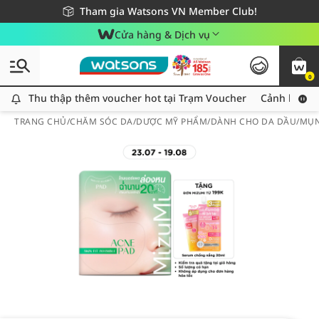
Giao hàng nhanh 24h - Áp dụng khu vực TP. Hồ Chí Minh
Miễn phí giao hàng cho đơn hàng từ 249,000Đ
Tham gia Watsons VN Member Club!
Cửa hàng & Dịch vụ
0
Thu thập thêm voucher hot tại Trạm Voucher
Thu thập thêm voucher hot tại Trạm Voucher
Cảnh báo An
TRANG CHỦ
/
CHĂM SÓC DA
/
DƯỢC MỸ PHẨM
/
DÀNH CHO DA DẦU/MỤ