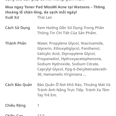
Mua ngay Toner Pad MizuMi Acne tại Watsons – Thông
thoáng lỗ chân lông, da sạch mỗi ngày!
Xuất Xứ
Thái Lan
Cách Sử Dụng
Xem Hướng Dẫn Sử Dụng Trong Phần
Thông Tin Chi Tiết Của Sản Phẩm.
Thành Phần
Water, Propylene Glycol, Niacinamide,
Glycerin, Ethoxydiglycol, Panthenol,
Salicylic Acid, Dipropylene Glycol,
Propanediol, Hydroxyacetophenone,
Sodium Hydroxide, Sodium Citrate,
Caprylyl Glycol, Ppg-6-Decyltetradeceth-
30, Hamamelis Virginiana …
Cách Bảo Quản
Bảo Quản Ở Nơi Khô Ráo, Thoáng Mát Và
Tránh Ánh Nắng Trực Tiếp. Tránh Xa Tầm
Tay Trẻ Em.
Chiều Rộng
1
Chiều Cao
17.5