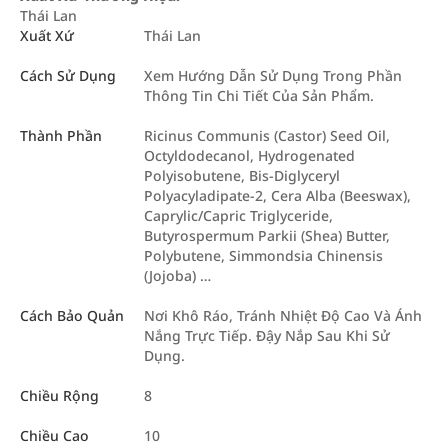
Thái Lan
Xuất Xứ
Thái Lan
Cách Sử Dụng
Xem Hướng Dẫn Sử Dụng Trong Phần
Thông Tin Chi Tiết Của Sản Phẩm.
Thành Phần
Ricinus Communis (Castor) Seed Oil,
Octyldodecanol, Hydrogenated
Polyisobutene, Bis-Diglyceryl
Polyacyladipate-2, Cera Alba (Beeswax),
Caprylic/Capric Triglyceride,
Butyrospermum Parkii (Shea) Butter,
Polybutene, Simmondsia Chinensis
(Jojoba) …
Cách Bảo Quản
Nơi Khô Ráo, Tránh Nhiệt Độ Cao Và Ánh
Nắng Trực Tiếp. Đậy Nắp Sau Khi Sử
Dụng.
Chiều Rộng
8
Chiều Cao
10