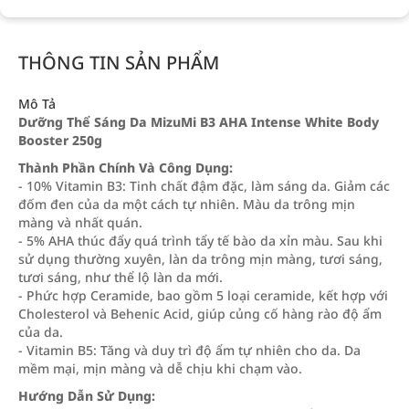
THÔNG TIN SẢN PHẨM
Mô Tả
Dưỡng Thể Sáng Da MizuMi B3 AHA Intense White Body
Booster 250g
Thành Phần Chính Và Công Dụng:
- 10% Vitamin B3: Tinh chất đậm đặc, làm sáng da. Giảm các
đốm đen của da một cách tự nhiên. Màu da trông mịn
màng và nhất quán.
- 5% AHA thúc đẩy quá trình tẩy tế bào da xỉn màu. Sau khi
sử dụng thường xuyên, làn da trông mịn màng, tươi sáng,
tươi sáng, như thể lộ làn da mới.
- Phức hợp Ceramide, bao gồm 5 loại ceramide, kết hợp với
Cholesterol và Behenic Acid, giúp củng cố hàng rào độ ẩm
của da.
- Vitamin B5: Tăng và duy trì độ ẩm tự nhiên cho da. Da
mềm mại, mịn màng và dễ chịu khi chạm vào.
Hướng Dẫn Sử Dụng: