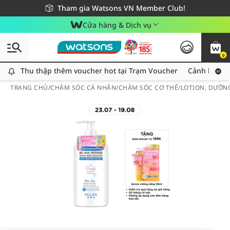
Giao hàng nhanh 24h - Áp dụng khu vực TP. Hồ Chí Minh
Miễn phí giao hàng cho đơn hàng từ 249,000Đ
Tham gia Watsons VN Member Club!
Cửa hàng & Dịch vụ
0
Thu thập thêm voucher hot tại Trạm Voucher
Thu thập thêm voucher hot tại Trạm Voucher
Cảnh báo An
TRANG CHỦ
/
CHĂM SÓC CÁ NHÂN
/
CHĂM SÓC CƠ THỂ
/
LOTION, DƯỠN