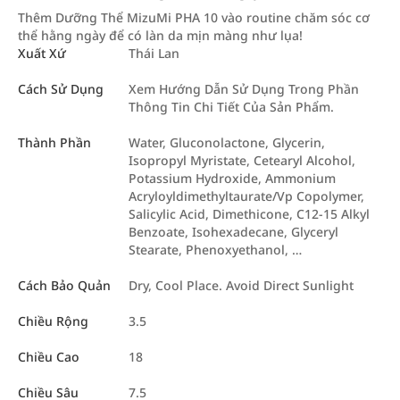
Thêm Dưỡng Thể MizuMi PHA 10 vào routine chăm sóc cơ
thể hằng ngày để có làn da mịn màng như lụa!
Xuất Xứ
Thái Lan
Cách Sử Dụng
Xem Hướng Dẫn Sử Dụng Trong Phần
Thông Tin Chi Tiết Của Sản Phẩm.
Thành Phần
Water, Gluconolactone, Glycerin,
Isopropyl Myristate, Cetearyl Alcohol,
Potassium Hydroxide, Ammonium
Acryloyldimethyltaurate/​Vp Copolymer,
Salicylic Acid, Dimethicone, C12-15 Alkyl
Benzoate, Isohexadecane, Glyceryl
Stearate, Phenoxyethanol, …
Cách Bảo Quản
Dry, Cool Place. Avoid Direct Sunlight
Chiều Rộng
3.5
Chiều Cao
18
Chiều Sâu
7.5