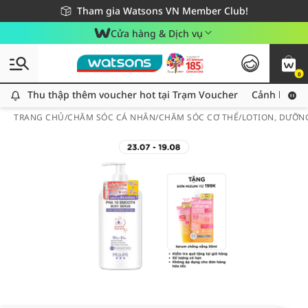
Giao hàng nhanh 24h - Áp dụng khu vực TP. Hồ Chí Minh
Miễn phí giao hàng cho đơn hàng từ 249,000Đ
Tham gia Watsons VN Member Club!
Cửa hàng & Dịch vụ
0
Thu thập thêm voucher hot tại Trạm Voucher
Thu thập thêm voucher hot tại Trạm Voucher
Cảnh báo An
TRANG CHỦ
/
CHĂM SÓC CÁ NHÂN
/
CHĂM SÓC CƠ THỂ
/
LOTION, DƯỠN