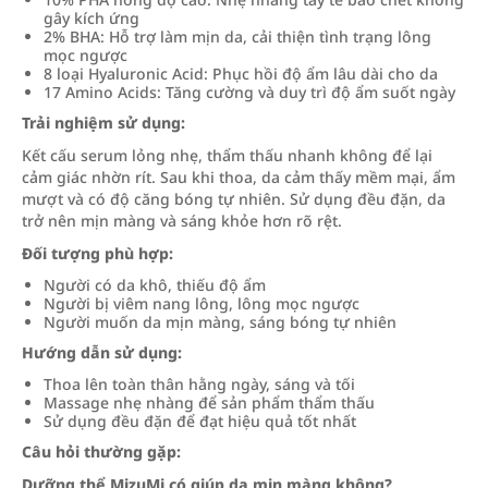
gây kích ứng
2% BHA: Hỗ trợ làm mịn da, cải thiện tình trạng lông
mọc ngược
8 loại Hyaluronic Acid: Phục hồi độ ẩm lâu dài cho da
17 Amino Acids: Tăng cường và duy trì độ ẩm suốt ngày
Trải nghiệm sử dụng:
Kết cấu serum lỏng nhẹ, thẩm thấu nhanh không để lại
cảm giác nhờn rít. Sau khi thoa, da cảm thấy mềm mại, ẩm
mượt và có độ căng bóng tự nhiên. Sử dụng đều đặn, da
trở nên mịn màng và sáng khỏe hơn rõ rệt.
Đối tượng phù hợp:
Người có da khô, thiếu độ ẩm
Người bị viêm nang lông, lông mọc ngược
Người muốn da mịn màng, sáng bóng tự nhiên
Hướng dẫn sử dụng:
Thoa lên toàn thân hằng ngày, sáng và tối
Massage nhẹ nhàng để sản phẩm thẩm thấu
Sử dụng đều đặn để đạt hiệu quả tốt nhất
Câu hỏi thường gặp:
Dưỡng thể MizuMi có giúp da mịn màng không?