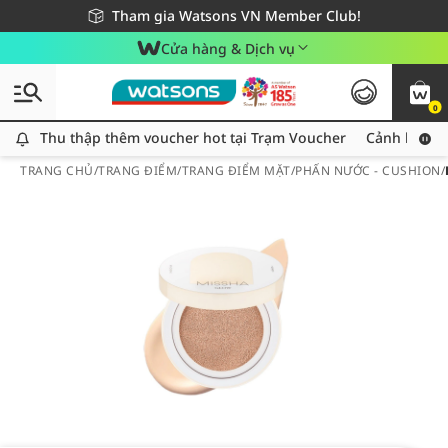
Giao hàng nhanh 24h - Áp dụng khu vực TP. Hồ Chí Minh
Miễn phí giao hàng cho đơn hàng từ 249,000Đ
Tham gia Watsons VN Member Club!
Cửa hàng & Dịch vụ
0
Thu thập thêm voucher hot tại Trạm Voucher
Thu thập thêm voucher hot tại Trạm Voucher
Cảnh báo An
TRANG CHỦ
/
TRANG ĐIỂM
/
TRANG ĐIỂM MẶT
/
PHẤN NƯỚC - CUSHION
/