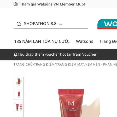
Tham gia Watsons VN Member Club!
Miễn phí giao hàng cho đơn hàng từ 249,000Đ
Giao hàng nhanh 24h - Áp dụng khu vực TP. Hồ Chí M
185 NĂM LAN TỎA NỤ
CƯỜI - GIẢM ĐẾN
SHOPATHON 8.8 -
50%
DEAL ĐỈNH
185 NĂM LAN TỎA NỤ CƯỜI
Watsons
Trang Đ
Thu thập thêm voucher hot tại Trạm Voucher
TRANG CHỦ
/
TRANG ĐIỂM
/
TRANG ĐIỂM MẶT
/
KEM NỀN - PHẤN N