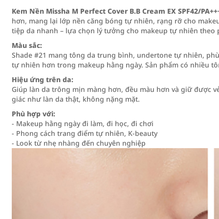
Kem Nền Missha M Perfect Cover B.B Cream EX SPF42/PA++
hơn, mang lại lớp nền căng bóng tự nhiên, rạng rỡ cho make
tiệp da nhanh – lựa chọn lý tưởng cho makeup tự nhiên theo 
Màu sắc:
Shade #21 mang tông da trung bình, undertone tự nhiên, phù 
tự nhiên hơn trong makeup hằng ngày. Sản phẩm có nhiều t
Hiệu ứng trên da:
Giúp làn da trông mịn màng hơn, đều màu hơn và giữ được vẻ 
giác như làn da thật, không nặng mặt.
Phù hợp với:
- Makeup hằng ngày đi làm, đi học, đi chơi
- Phong cách trang điểm tự nhiên, K-beauty
- Look từ nhẹ nhàng đến chuyên nghiệp