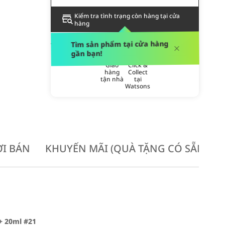
Kiểm tra tình trạng còn hàng tại cửa
hàng
PHƯƠNG THỨC GIAO HÀNG
Tìm sản phẩm tại cửa hàng
gần bạn!
Giao
Click &
hàng
Collect
tận nhà
tại
Watsons
I BÁN
KHUYẾN MÃI (QUÀ TẶNG CÓ SẴN KH
+ 20ml #21