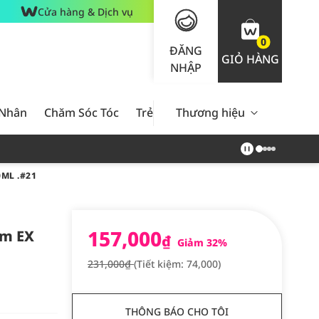
Cửa hàng & Dịch vụ
0
ĐĂNG
GIỎ HÀNG
NHẬP
 Nhân
Chăm Sóc Tóc
Trẻ Em
Thương hiệu
Nam Giới
Chăm Sóc 
ML .#21
157,000
am EX
₫
Giảm 32%
231,000₫
(Tiết kiệm: 74,000)
THÔNG BÁO CHO TÔI