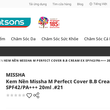
inh
Tiếng Việt
Tải ứng dụng
Tìm cửa hàng
Blog
iểm
Chăm Sóc Da
Chăm Sóc Sức Khỏe
Chăm Sóc Cá
ỀN
/
KEM NỀN MISSHA M PERFECT COVER B.B CREAM EX SPF42/PA+++ 20
MISSHA
Kem Nền Missha M Perfect Cover B.B Cre
SPF42/PA+++ 20ml .#21