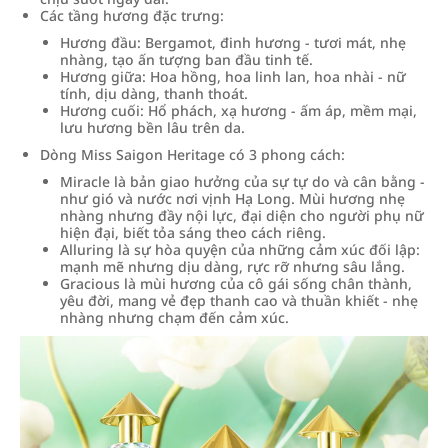
Các tầng hương đặc trưng:
Hương đầu: Bergamot, đinh hương - tươi mát, nhẹ
nhàng, tạo ấn tượng ban đầu tinh tế.
Hương giữa: Hoa hồng, hoa linh lan, hoa nhài - nữ
tính, dịu dàng, thanh thoát.
Hương cuối: Hổ phách, xạ hương - ấm áp, mềm mại,
lưu hương bền lâu trên da.
Dòng Miss Saigon Heritage có 3 phong cách:
Miracle là bản giao hưởng của sự tự do và cân bằng -
như gió và nước nơi vịnh Hạ Long. Mùi hương nhẹ
nhàng nhưng đầy nội lực, đại diện cho người phụ nữ
hiện đại, biết tỏa sáng theo cách riêng.
Alluring là sự hòa quyện của những cảm xúc đối lập:
mạnh mẽ nhưng dịu dàng, rực rỡ nhưng sâu lắng.
Gracious là mùi hương của cô gái sống chân thành,
yêu đời, mang vẻ đẹp thanh cao và thuần khiết - nhẹ
nhàng nhưng chạm đến cảm xúc.