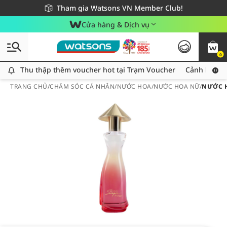
Giao hàng nhanh 24h - Áp dụng khu vực TP. Hồ Chí Minh
Miễn phí giao hàng cho đơn hàng từ 249,000Đ
Tham gia Watsons VN Member Club!
Cửa hàng & Dịch vụ
0
Thu thập thêm voucher hot tại Trạm Voucher
Thu thập thêm voucher hot tại Trạm Voucher
Cảnh báo An
TRANG CHỦ
/
CHĂM SÓC CÁ NHÂN
/
NƯỚC HOA
/
NƯỚC HOA NỮ
/
NƯỚC H