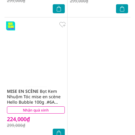
299,000₫
299,000₫
MISE EN SCÈNE
Bọt Kem
Nhuộm Tóc mise en scène
Hello Bubble 100g .#6A
Dusty Ash Màu Nâu Tây
Nhận quà xinh
(1)
Lạnh
224,000₫
299,000₫