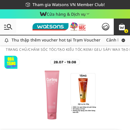
Giao hàng nhanh 24h - Áp dụng khu vực TP. Hồ Chí Minh
Miễn phí giao hàng cho đơn hàng từ 249,000Đ
Tham gia Watsons VN Member Club!
Cửa hàng & Dịch vụ
0
Thu thập thêm voucher hot tại Trạm Voucher
Thu thập thêm voucher hot tại Trạm Voucher
Cảnh báo An
TRANG CHỦ
/
CHĂM SÓC TÓC
/
TẠO KIỂU TÓC
/
KEM/ GEL/ SÁP/ WAX TẠO 