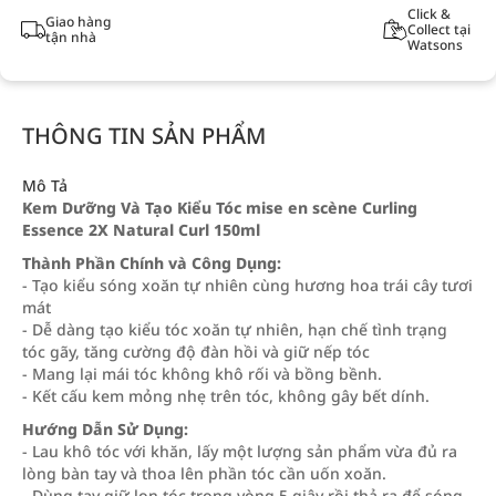
Click &
Giao hàng
Collect tại
tận nhà
Watsons
THÔNG TIN SẢN PHẨM
Mô Tả
Kem Dưỡng Và Tạo Kiểu Tóc mise en scène Curling
Essence 2X Natural Curl 150ml
Thành Phần Chính và Công Dụng:
- Tạo kiểu sóng xoăn tự nhiên cùng hương hoa trái cây tươi
mát
- Dễ dàng tạo kiểu tóc xoăn tự nhiên, hạn chế tình trạng
tóc gãy, tăng cường độ đàn hồi và giữ nếp tóc
- Mang lại mái tóc không khô rối và bồng bềnh.
- Kết cấu kem mỏng nhẹ trên tóc, không gây bết dính.
Hướng Dẫn Sử Dụng:
- Lau khô tóc với khăn, lấy một lượng sản phẩm vừa đủ ra
lòng bàn tay và thoa lên phần tóc cần uốn xoăn.
- Dùng tay giữ lọn tóc trong vòng 5 giây rồi thả ra để sóng