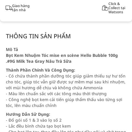
Click &
Giao hàng
Collect tại
tận nhà
Watsons
THÔNG TIN SẢN PHẨM
Mô Tả
Bọt Kem Nhuộm Tóc mise en scène Hello Bubble 100g
.#9G Milk Tea Gray Nâu Trà Sữa
Thành Phần Chính Và Công Dụng:
- Có chứa thành phần dưỡng tóc giúp giảm thiểu sự hư tổn
cho tóc, giúp tóc vẫn giữ được sự mềm mại sau khi nhuộm,
với mùi hương dễ chịu và không chứa Ammonia
- Màu lên chuẩn sắc với các tông màu thời thượng
- Công nghệ bọt kem cải tiến giúp thẩm thấu vào từng sợi
tóc, lên màu chuẩn chỉnh
Hướng Dẫn Sử Dụng:
- Đổ gói số 1 & 3 vào lọ số 2
- Lắc đều bình chứa tạo bọt kem
- Cho bọt lên tay, thoa đều lên tóc như dầu gội và chờ trong