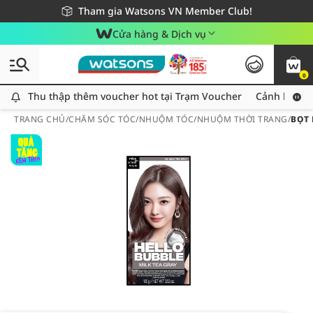
Giao hàng nhanh 24h - Áp dụng khu vực TP. Hồ Chí Minh
Miễn phí giao hàng cho đơn hàng từ 249,000Đ
Tham gia Watsons VN Member Club!
Cửa hàng & Dịch vụ
0
Thu thập thêm voucher hot tại Trạm Voucher
Thu thập thêm voucher hot tại Trạm Voucher
Cảnh báo An
TRANG CHỦ
/
CHĂM SÓC TÓC
/
NHUỘM TÓC
/
NHUỘM THỜI TRANG
/
BỌT 