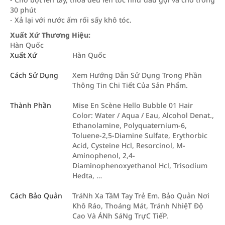
30 phút
- Xả lại với nước ấm rối sấy khô tóc.
Xuất Xứ Thương Hiệu:
Hàn Quốc
Xuất Xứ
Hàn Quốc
Cách Sử Dụng
Xem Hướng Dẫn Sử Dụng Trong Phần
Thông Tin Chi Tiết Của Sản Phẩm.
Thành Phần
Mise En Scène Hello Bubble 01 Hair
Color: Water / Aqua / Eau, Alcohol Denat.,
Ethanolamine, Polyquaternium-6,
Toluene-2,5-Diamine Sulfate, Erythorbic
Acid, Cysteine Hcl, Resorcinol, M-
Aminophenol, 2,4-
Diaminophenoxyethanol Hcl, Trisodium
Hedta, …
Cách Bảo Quản
TráNh Xa TầM Tay Trẻ Em. Bảo Quản Nơi
Khô Ráo, Thoáng Mát, Tránh NhiệT Độ
Cao Và ÁNh SáNg TrựC TiếP.