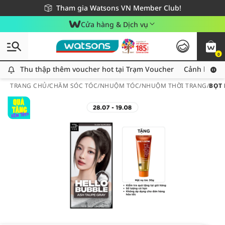
Giao hàng nhanh 24h - Áp dụng khu vực TP. Hồ Chí Minh
Miễn phí giao hàng cho đơn hàng từ 249,000Đ
Tham gia Watsons VN Member Club!
Cửa hàng & Dịch vụ
0
Thu thập thêm voucher hot tại Trạm Voucher
Thu thập thêm voucher hot tại Trạm Voucher
Cảnh báo An
TRANG CHỦ
/
CHĂM SÓC TÓC
/
NHUỘM TÓC
/
NHUỘM THỜI TRANG
/
BỌT 