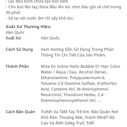
- Lắc đều bình chứa tạo bọt kem
- Cho bọt lên tay, thoa đều lên tóc như dầu gội và chờ trong
30 phút
- Xả lại với nước ấm rối sấy khô tóc.
Xuất Xứ Thương Hiệu:
Hàn Quốc
Xuất Xứ
Hàn Quốc
Cách Sử Dụng
Xem Hướng Dẫn Sử Dụng Trong Phần
Thông Tin Chi Tiết Của Sản Phẩm.
Thành Phần
Mise En Scène Hello Bubble 01 Hair Color
Water / Aqua / Eau, Alcohol Denat.,
Ethanolamine, Polyquaternium-6,
Toluene-2,5-Diamine Sulfate, Erythorbic
Acid, Cysteine Hcl, M-Aminophenol,
Resorcinol, Trisodium Hedta, 2,4-
Diaminophenoxyethanol Hcl, …
Cách Bảo Quản
TráNh Xa TầM Tay Trẻ Em. Bảo Quản Nơi
Khô Ráo, Thoáng Mát, Tránh NhiệT Độ
Cao Và ÁNh SáNg TrựC TiếP.