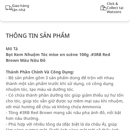
Click &
Giao hàng
Collect tại
tận nhà
Watsons
THÔNG TIN SẢN PHẨM
Mô Tả
Bọt Kem Nhuộm Tóc mise en scène 100g .#3RB Red
Brown Màu Nâu Đỏ
Thành Phần Chính Và Công Dụng:
- Bộ sản phẩm gồm 3 sản phẩm dùng để trộn với nhau
thành một sản phẩm trước khi sử dụng, có công dụng
nhuộm tóc, tạo màu và dưỡng tóc.
- Có chứa thành phần dưỡng tóc giúp giảm thiểu sự hư tổn
cho tóc, giúp tóc vẫn giữ được sự mềm mại sau khi nhuộm,
với mùi hương dễ chịu và không chứa Ammonia
- Tông #3RB Red Brown mang sắc nâu pha ánh đỏ, nổi bật
hơn nâu thường.
- Phù hợp với nhiều tông da (đặc biệt là da châu Á), giúp
làm sáng gương mặt. Dưới ánh sáng mặt trời sẽ thấy ánh