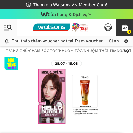
Giao hàng nhanh 24h - Áp dụng khu vực TP. Hồ Chí Minh
Miễn phí giao hàng cho đơn hàng từ 249,000Đ
Tham gia Watsons VN Member Club!
Cửa hàng & Dịch vụ
0
Thu thập thêm voucher hot tại Trạm Voucher
Thu thập thêm voucher hot tại Trạm Voucher
Cảnh báo An
TRANG CHỦ
/
CHĂM SÓC TÓC
/
NHUỘM TÓC
/
NHUỘM THỜI TRANG
/
BỌT 