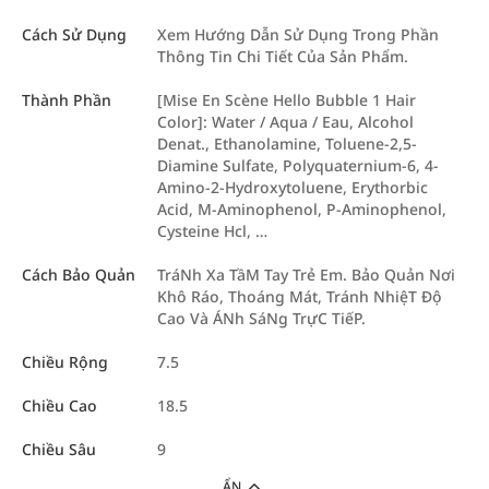
Cách Sử Dụng
Xem Hướng Dẫn Sử Dụng Trong Phần
Thông Tin Chi Tiết Của Sản Phẩm.
Thành Phần
[Mise En Scène Hello Bubble 1 Hair
Color]: Water / Aqua / Eau, Alcohol
Denat., Ethanolamine, Toluene-2,5-
Diamine Sulfate, Polyquaternium-6, 4-
Amino-2-Hydroxytoluene, Erythorbic
Acid, M-Aminophenol, P-Aminophenol,
Cysteine Hcl, …
Cách Bảo Quản
TráNh Xa TầM Tay Trẻ Em. Bảo Quản Nơi
Khô Ráo, Thoáng Mát, Tránh NhiệT Độ
Cao Và ÁNh SáNg TrựC TiếP.
Chiều Rộng
7.5
Chiều Cao
18.5
Chiều Sâu
9
ẨN