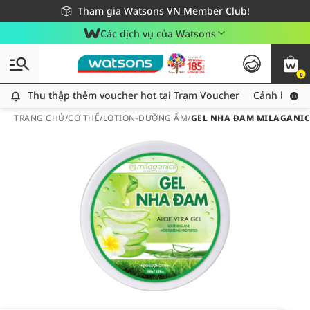
Giao hàng nhanh 24h - Áp dụng khu vực TP. Hồ Chí Minh
Miễn phí giao hàng cho đơn hàng từ 249,000Đ
Tham gia Watsons VN Member Club!
Các dịch vụ của Watsons
0
Thu thập thêm voucher hot tại Trạm Voucher
Thu thập thêm voucher hot tại Trạm Voucher
Cảnh báo An
TRANG CHỦ
/
CƠ THỂ
/
LOTION-DƯỠNG ẨM
/
GEL NHA ĐAM MILAGANIC