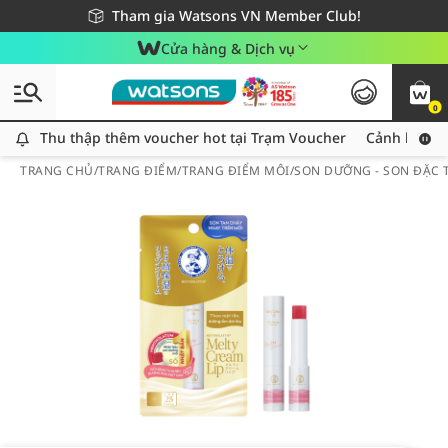
Giao hàng nhanh 24h - Áp dụng khu vực TP. Hồ Chí Minh
Miễn phí giao hàng cho đơn hàng từ 249,000Đ
Tham gia Watsons VN Member Club!
Cửa hàng & Dịch vụ
0
Thu thập thêm voucher hot tại Trạm Voucher
Thu thập thêm voucher hot tại Trạm Voucher
Cảnh báo An
TRANG CHỦ
/
TRANG ĐIỂM
/
TRANG ĐIỂM MÔI
/
SON DƯỠNG - SON ĐẶC T