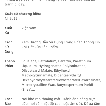
tránh bị gãy.
Xuất xứ thương hiệu:
Nhật Bản
Xuất
Việt Nam
Xứ
Cách
Xem Hướng Dẫn Sử Dụng Trong Phần Thông Tin
Sử
Chi Tiết Của Sản Phẩm.
Dụng
Thành
Squalane, Petrolatum, Paraffin, Paraffinum
Phần
Liquidum, Hydrogenated Polyisobutene,
Diisostearyl Malate, Ethylhexyl
Methoxycinnamate, Dipentaerythrityl
Hexahydroxystearate/Hexastearate/Hexarosinate,
Microcrystalline Wax, Butyrospermum Parkii
(Shea),…
Cách
Nơi khô ráo thoáng mát. Tránh ánh nắng trực
Bảo
tiếp, nơi có nhiệt độ cao hoặc ẩm ướt. Để xa tầm