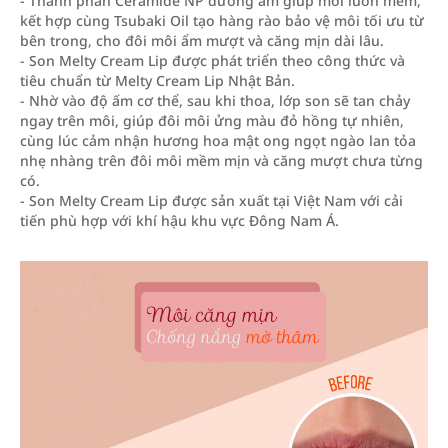
- Thành phần Ceramide NP dưỡng ẩm giúp môi luôn mềm,
kết hợp cùng Tsubaki Oil tạo hàng rào bảo vệ môi tối ưu từ
bên trong, cho đôi môi ẩm mượt và căng mịn dài lâu.
- Son Melty Cream Lip được phát triển theo công thức và
tiêu chuẩn từ Melty Cream Lip Nhật Bản.
- Nhờ vào độ ấm cơ thể, sau khi thoa, lớp son sẽ tan chảy
ngay trên môi, giúp đôi môi ửng màu đỏ hồng tự nhiên,
cùng lúc cảm nhận hương hoa mật ong ngọt ngào lan tỏa
nhẹ nhàng trên đôi môi mềm mịn và căng mượt chưa từng
có.
- Son Melty Cream Lip được sản xuất tại Việt Nam với cải
tiến phù hợp với khí hậu khu vực Đông Nam Á.