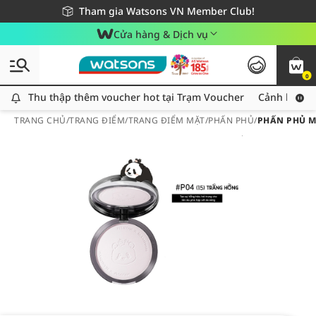
Giao hàng nhanh 24h - Áp dụng khu vực TP. Hồ Chí Minh
Miễn phí giao hàng cho đơn hàng từ 249,000Đ
Tham gia Watsons VN Member Club!
Cửa hàng & Dịch vụ
0
Thu thập thêm voucher hot tại Trạm Voucher
Thu thập thêm voucher hot tại Trạm Voucher
Cảnh báo An
TRANG CHỦ
/
TRANG ĐIỂM
/
TRANG ĐIỂM MẶT
/
PHẤN PHỦ
/
PHẤN PHỦ M