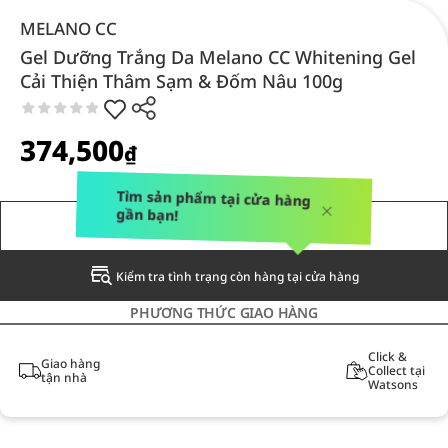
MELANO CC
Gel Dưỡng Trắng Da Melano CC Whitening Gel
Cải Thiện Thâm Sạm & Đốm Nâu 100g
374,500
₫
Tìm sản phẩm tại cửa hàng
gần bạn!
THÔNG BÁO CHO TÔI
Kiểm tra tình trạng còn hàng tại cửa hàng
PHƯƠNG THỨC GIAO HÀNG
Click &
Giao hàng
Collect tại
tận nhà
Watsons