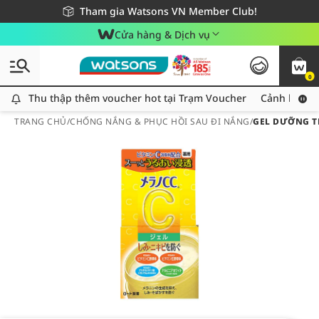
Giao hàng nhanh 24h - Áp dụng khu vực TP. Hồ Chí Minh
Miễn phí giao hàng cho đơn hàng từ 249,000Đ
Tham gia Watsons VN Member Club!
Cửa hàng & Dịch vụ
0
Thu thập thêm voucher hot tại Trạm Voucher
Thu thập thêm voucher hot tại Trạm Voucher
Cảnh báo An
TRANG CHỦ
/
CHỐNG NẮNG & PHỤC HỒI SAU ĐI NẮNG
/
GEL DƯỠNG T