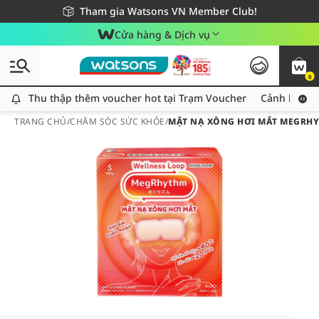
Giao hàng nhanh 24h - Áp dụng khu vực TP. Hồ Chí Minh
Miễn phí giao hàng cho đơn hàng từ 249,000Đ
Tham gia Watsons VN Member Club!
Cửa hàng & Dịch vụ
0
Thu thập thêm voucher hot tại Trạm Voucher
Thu thập thêm voucher hot tại Trạm Voucher
Cảnh báo An
TRANG CHỦ
/
CHĂM SÓC SỨC KHỎE
/
MẶT NẠ XÔNG HƠI MẮT MEGRH