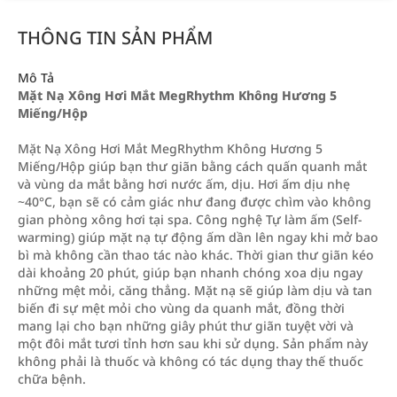
THÔNG TIN SẢN PHẨM
Mô Tả
Mặt Nạ Xông Hơi Mắt MegRhythm Không Hương 5
Miếng/Hộp
Mặt Nạ Xông Hơi Mắt MegRhythm Không Hương 5
Miếng/Hộp giúp bạn thư giãn bằng cách quấn quanh mắt
và vùng da mắt bằng hơi nước ấm, dịu. Hơi ấm dịu nhẹ
~40°C, bạn sẽ có cảm giác như đang được chìm vào không
gian phòng xông hơi tại spa. Công nghệ Tự làm ấm (Self-
warming) giúp mặt nạ tự động ấm dần lên ngay khi mở bao
bì mà không cần thao tác nào khác. Thời gian thư giãn kéo
dài khoảng 20 phút, giúp bạn nhanh chóng xoa dịu ngay
những mệt mỏi, căng thẳng. Mặt nạ sẽ giúp làm dịu và tan
biến đi sự mệt mỏi cho vùng da quanh mắt, đồng thời
mang lại cho bạn những giây phút thư giãn tuyệt vời và
một đôi mắt tươi tỉnh hơn sau khi sử dụng. Sản phẩm này
không phải là thuốc và không có tác dụng thay thế thuốc
chữa bệnh.