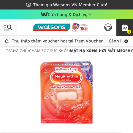
Giao hàng nhanh 24h - Áp dụng khu vực TP. Hồ Chí Minh
Miễn phí giao hàng cho đơn hàng từ 249,000Đ
Tham gia Watsons VN Member Club!
Cửa hàng & Dịch vụ
0
Thu thập thêm voucher hot tại Trạm Voucher
Thu thập thêm voucher hot tại Trạm Voucher
Cảnh báo An
TRANG CHỦ
/
CHĂM SÓC SỨC KHỎE
/
MẶT NẠ XÔNG HƠI MẮT MEGRH