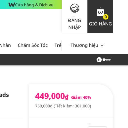
Cửa hàng & Dịch vụ
0
ĐĂNG
GIỎ HÀNG
NHẬP
 Nhân
Chăm Sóc Tóc
Trẻ Em
Thương hiệu
Nam Giới
Chăm Sóc 
449,000
ads
₫
Giảm 40%
750,000₫
(Tiết kiệm: 301,000)