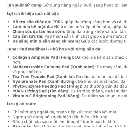
Tần suất sử dụng:
Sử dụng hằng ngày, buổi sáng hoặc tối, sa
Lợi ích & hiệu quả nổi bật:
Hỗ trợ săn chắc da:
PDRN giúp da trông căng hơn và cải th
Làm mịn bề mặt da:
Hỗ trợ làm mờ nếp nhăn nhỏ, giúp d
Chăm sóc da lão hóa sớm:
Giúp da trông khỏe và tươi tắn
Cấp ẩm tức thì:
Pad thấm sẵn tinh chất giúp da ẩm mượt 
Da sáng mịn & sẵn sàng skincare:
Giúp các bước dưỡng ti
Toner Pad Mediheal - Phù hợp với từng nền da:
Collagen Ampoule Pad (Hồng):
Da khô, da kém săn chắc, d
hơn.
Madecassoside Calming Pad (Xanh mint):
Da nhạy cảm, da
và phục hồi da.
Tea Tree Trouble Pad (Xanh lá):
Da dầu, da mụn, da dễ bí t
Hyaluronate Pad (Xanh dương):
Da khô, da mất nước, da 
Phyto‑Enzyme Peeling Pad (Trắng):
Da thường đến da dầu, 
PDRN Lifting Pad (Tím đậm):
Da trưởng thành, da kém đàn 
Vitamin C Brightening Pad (Vàng):
Da thâm sau mụn, da xỉn
Lưu ý an toàn:
Chỉ sử dụng ngoài da, tránh tiếp xúc trực tiếp với mắt.
Ngưng sử dụng nếu xuất hiện dấu hiệu kích ứng.
Đóng chặt nắp sau mỗi lần dùng để tránh pad bị khô.
Bảo quản:
Nơi khô ráo, thoáng mát, tránh ánh nắng trực ti