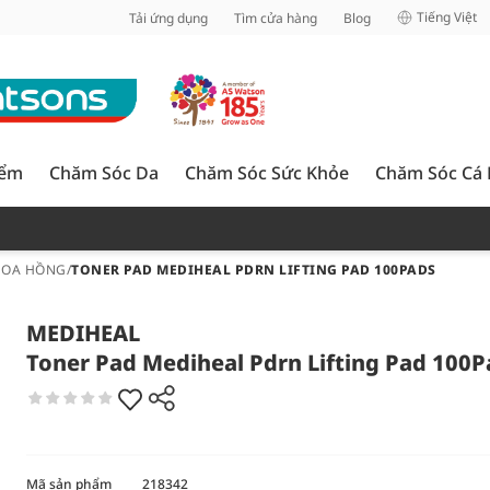
inh
Tiếng Việt
Tải ứng dụng
Tìm cửa hàng
Blog
iểm
Chăm Sóc Da
Chăm Sóc Sức Khỏe
Chăm Sóc Cá
HOA HỒNG
/
TONER PAD MEDIHEAL PDRN LIFTING PAD 100PADS
MEDIHEAL
Toner Pad Mediheal Pdrn Lifting Pad 100P
Mã sản phẩm
218342