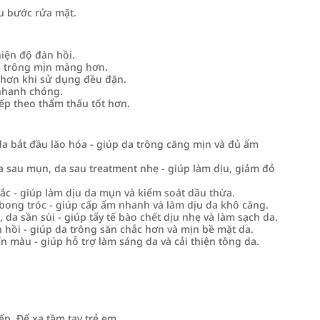
u bước rửa mặt.
iện độ đàn hồi.
a trông mịn màng hơn.
 hơn khi sử dụng đều đặn.
nhanh chóng.
ếp theo thẩm thấu tốt hơn.
a bắt đầu lão hóa - giúp da trông căng mịn và đủ ẩm
 sau mụn, da sau treatment nhẹ - giúp làm dịu, giảm đỏ
ắc - giúp làm dịu da mụn và kiểm soát dầu thừa.
bong tróc - giúp cấp ẩm nhanh và làm dịu da khô căng.
da sần sùi - giúp tẩy tế bào chết dịu nhẹ và làm sạch da.
hồi - giúp da trông săn chắc hơn và mịn bề mặt da.
 màu - giúp hỗ trợ làm sáng da và cải thiện tông da.
ếp. Để xa tầm tay trẻ em.