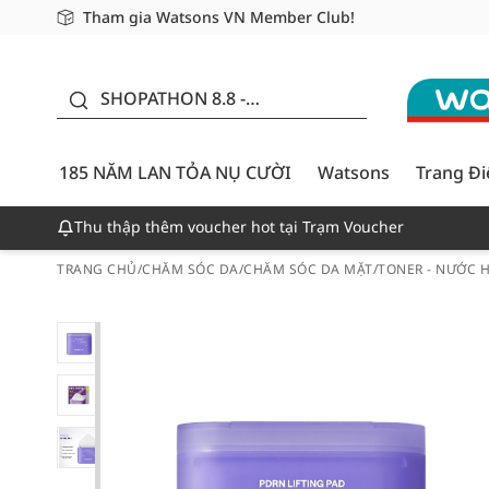
Tham gia Watsons VN Member Club!
Miễn phí giao hàng cho đơn hàng từ 249,000Đ
Giao hàng nhanh 24h - Áp dụng khu vực TP. Hồ Chí M
185 NĂM LAN TỎA NỤ
CƯỜI - GIẢM ĐẾN
SHOPATHON 8.8 -
50%
DEAL ĐỈNH
185 NĂM LAN TỎA NỤ CƯỜI
Watsons
Trang Đ
Thu thập thêm voucher hot tại Trạm Voucher
TRANG CHỦ
/
CHĂM SÓC DA
/
CHĂM SÓC DA MẶT
/
TONER - NƯỚC 