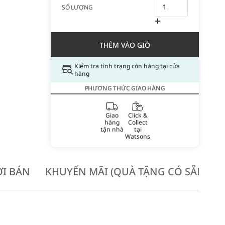
SỐ LƯỢNG
THÊM VÀO GIỎ
Kiểm tra tình trạng còn hàng tại cửa
hàng
PHƯƠNG THỨC GIAO HÀNG
Giao
Click &
hàng
Collect
tận nhà
tại
Watsons
I BÁN
KHUYẾN MÃI (QUÀ TẶNG CÓ SẴN KH