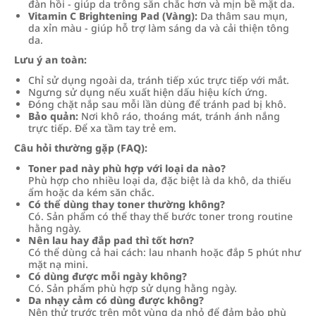
đàn hồi - giúp da trông săn chắc hơn và mịn bề mặt da.
Vitamin C Brightening Pad (Vàng):
Da thâm sau mụn,
da xỉn màu - giúp hỗ trợ làm sáng da và cải thiện tông
da.
Lưu ý an toàn:
Chỉ sử dụng ngoài da, tránh tiếp xúc trực tiếp với mắt.
Ngưng sử dụng nếu xuất hiện dấu hiệu kích ứng.
Đóng chặt nắp sau mỗi lần dùng để tránh pad bị khô.
Bảo quản:
Nơi khô ráo, thoáng mát, tránh ánh nắng
trực tiếp. Để xa tầm tay trẻ em.
Câu hỏi thường gặp (FAQ):
Toner pad này phù hợp với loại da nào?
Phù hợp cho nhiều loại da, đặc biệt là da khô, da thiếu
ẩm hoặc da kém săn chắc.
Có thể dùng thay toner thường không?
Có. Sản phẩm có thể thay thế bước toner trong routine
hằng ngày.
Nên lau hay đắp pad thì tốt hơn?
Có thể dùng cả hai cách: lau nhanh hoặc đắp 5 phút như
mặt nạ mini.
Có dùng được mỗi ngày không?
Có. Sản phẩm phù hợp sử dụng hằng ngày.
Da nhạy cảm có dùng được không?
Nên thử trước trên một vùng da nhỏ để đảm bảo phù