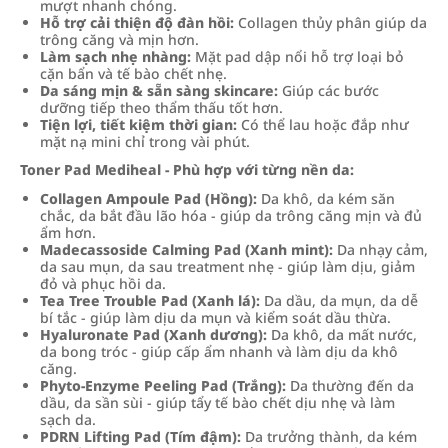
mượt nhanh chóng.
Hỗ trợ cải thiện độ đàn hồi:
Collagen thủy phân giúp da
trông căng và mịn hơn.
Làm sạch nhẹ nhàng:
Mặt pad dập nổi hỗ trợ loại bỏ
cặn bẩn và tế bào chết nhẹ.
Da sáng mịn & sẵn sàng skincare:
Giúp các bước
dưỡng tiếp theo thẩm thấu tốt hơn.
Tiện lợi, tiết kiệm thời gian:
Có thể lau hoặc đắp như
mặt nạ mini chỉ trong vài phút.
Toner Pad Mediheal - Phù hợp với từng nền da:
Collagen Ampoule Pad (Hồng):
Da khô, da kém săn
chắc, da bắt đầu lão hóa - giúp da trông căng mịn và đủ
ẩm hơn.
Madecassoside Calming Pad (Xanh mint):
Da nhạy cảm,
da sau mụn, da sau treatment nhẹ - giúp làm dịu, giảm
đỏ và phục hồi da.
Tea Tree Trouble Pad (Xanh lá):
Da dầu, da mụn, da dễ
bí tắc - giúp làm dịu da mụn và kiểm soát dầu thừa.
Hyaluronate Pad (Xanh dương):
Da khô, da mất nước,
da bong tróc - giúp cấp ẩm nhanh và làm dịu da khô
căng.
Phyto‑Enzyme Peeling Pad (Trắng):
Da thường đến da
dầu, da sần sùi - giúp tẩy tế bào chết dịu nhẹ và làm
sạch da.
PDRN Lifting Pad (Tím đậm):
Da trưởng thành, da kém