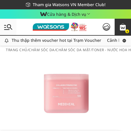
Giao hàng nhanh 24h - Áp dụng khu vực TP. Hồ Chí Minh
Miễn phí giao hàng cho đơn hàng từ 249,000Đ
Tham gia Watsons VN Member Club!
Cửa hàng & Dịch vụ
0
Thu thập thêm voucher hot tại Trạm Voucher
Thu thập thêm voucher hot tại Trạm Voucher
Cảnh báo An
TRANG CHỦ
/
CHĂM SÓC DA
/
CHĂM SÓC DA MẶT
/
TONER - NƯỚC HOA 