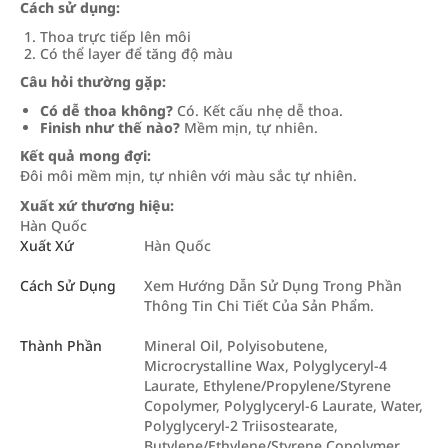
Cách sử dụng:
Thoa trực tiếp lên môi
Có thể layer để tăng độ màu
Câu hỏi thường gặp:
Có dễ thoa không?
Có. Kết cấu nhẹ dễ thoa.
Finish như thế nào?
Mềm mịn, tự nhiên.
Kết quả mong đợi:
Đôi môi mềm mịn, tự nhiên với màu sắc tự nhiên.
Xuất xứ thương hiệu:
Hàn Quốc
Xuất Xứ
Hàn Quốc
Cách Sử Dụng
Xem Hướng Dẫn Sử Dụng Trong Phần
Thông Tin Chi Tiết Của Sản Phẩm.
Thành Phần
Mineral Oil, Polyisobutene,
Microcrystalline Wax, Polyglyceryl-4
Laurate, Ethylene/Propylene/Styrene
Copolymer, Polyglyceryl-6 Laurate, Water,
Polyglyceryl-2 Triisostearate,
Butylene/Ethylene/Styrene Copolymer,