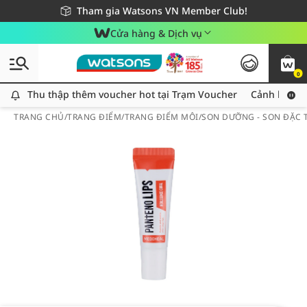
Giao hàng nhanh 24h - Áp dụng khu vực TP. Hồ Chí Minh
Miễn phí giao hàng cho đơn hàng từ 249,000Đ
Tham gia Watsons VN Member Club!
Cửa hàng & Dịch vụ
0
Thu thập thêm voucher hot tại Trạm Voucher
Thu thập thêm voucher hot tại Trạm Voucher
Cảnh báo An
TRANG CHỦ
/
TRANG ĐIỂM
/
TRANG ĐIỂM MÔI
/
SON DƯỠNG - SON ĐẶC T