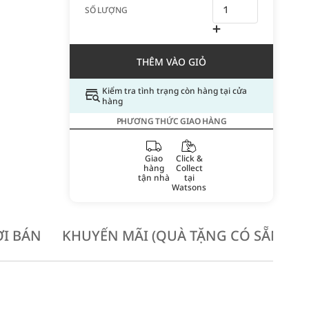
SỐ LƯỢNG
THÊM VÀO GIỎ
Kiểm tra tình trạng còn hàng tại cửa
hàng
PHƯƠNG THỨC GIAO HÀNG
Giao
Click &
hàng
Collect
tận nhà
tại
Watsons
I BÁN
KHUYẾN MÃI (QUÀ TẶNG CÓ SẴN KH