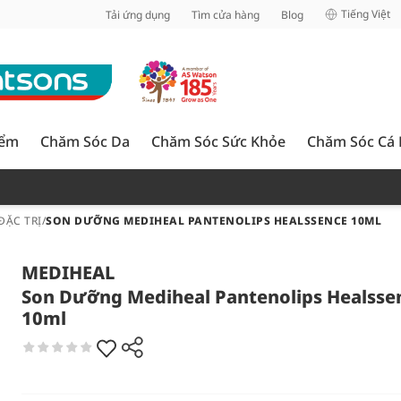
inh
Tiếng Việt
Tải ứng dụng
Tìm cửa hàng
Blog
iểm
Chăm Sóc Da
Chăm Sóc Sức Khỏe
Chăm Sóc Cá
ĐẶC TRỊ
/
SON DƯỠNG MEDIHEAL PANTENOLIPS HEALSSENCE 10ML
MEDIHEAL
Son Dưỡng Mediheal Pantenolips Healsse
10ml