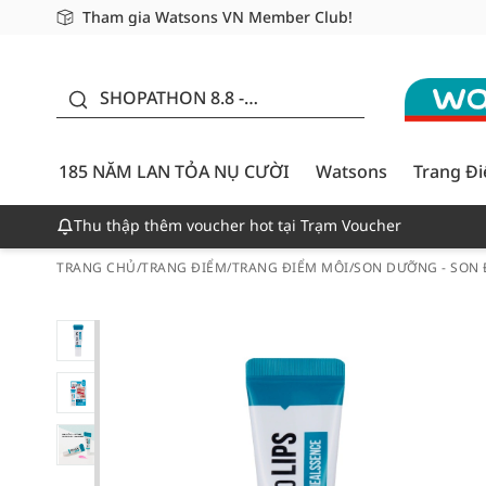
Tham gia Watsons VN Member Club!
Miễn phí giao hàng cho đơn hàng từ 249,000Đ
Giao hàng nhanh 24h - Áp dụng khu vực TP. Hồ Chí M
185 NĂM LAN TỎA NỤ
CƯỜI - GIẢM ĐẾN
SHOPATHON 8.8 -
50%
DEAL ĐỈNH
185 NĂM LAN TỎA NỤ CƯỜI
Watsons
Trang Đ
Thu thập thêm voucher hot tại Trạm Voucher
TRANG CHỦ
/
TRANG ĐIỂM
/
TRANG ĐIỂM MÔI
/
SON DƯỠNG - SON 