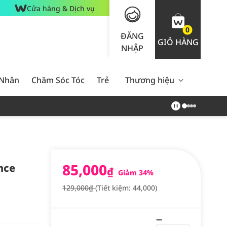
Cửa hàng & Dịch vụ
0
ĐĂNG
GIỎ HÀNG
NHẬP
 Nhân
Chăm Sóc Tóc
Trẻ Em
Thương hiệu
Nam Giới
Chăm Sóc 
85,000
nce
₫
Giảm 34%
129,000₫
(Tiết kiệm: 44,000)