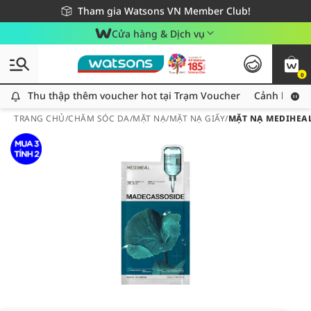
Giao hàng nhanh 24h - Áp dụng khu vực TP. Hồ Chí Minh
Miễn phí giao hàng cho đơn hàng từ 249,000Đ
Tham gia Watsons VN Member Club!
Cửa hàng & Dịch vụ
0
Thu thập thêm voucher hot tại Trạm Voucher
Thu thập thêm voucher hot tại Trạm Voucher
Cảnh báo An
TRANG CHỦ
/
CHĂM SÓC DA
/
MẶT NẠ
/
MẶT NẠ GIẤY
/
MẶT NẠ MEDIHEA