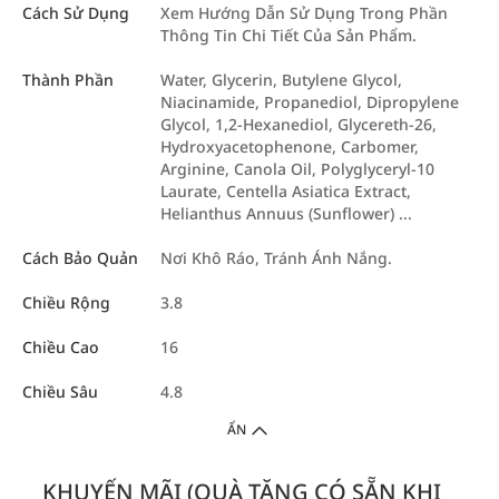
Cách Sử Dụng
Xem Hướng Dẫn Sử Dụng Trong Phần
Thông Tin Chi Tiết Của Sản Phẩm.
Thành Phần
Water, Glycerin, Butylene Glycol,
Niacinamide, Propanediol, Dipropylene
Glycol, 1,2-Hexanediol, Glycereth-26,
Hydroxyacetophenone, Carbomer,
Arginine, Canola Oil, Polyglyceryl-10
Laurate, Centella Asiatica Extract,
Helianthus Annuus (Sunflower) ...
Cách Bảo Quản
Nơi Khô Ráo, Tránh Ánh Nắng.
Chiều Rộng
3.8
Chiều Cao
16
Chiều Sâu
4.8
ẨN
KHUYẾN MÃI (QUÀ TẶNG CÓ SẴN KHI