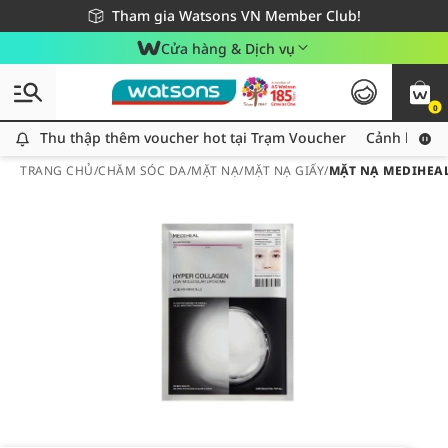
Giao hàng nhanh 24h - Áp dụng khu vực TP. Hồ Chí Minh
Miễn phí giao hàng cho đơn hàng từ 249,000Đ
Tham gia Watsons VN Member Club!
Cửa hàng & Dịch vụ
0
Thu thập thêm voucher hot tại Trạm Voucher
Thu thập thêm voucher hot tại Trạm Voucher
Cảnh báo An
TRANG CHỦ
/
CHĂM SÓC DA
/
MẶT NẠ
/
MẶT NẠ GIẤY
/
MẶT NẠ MEDIHEA