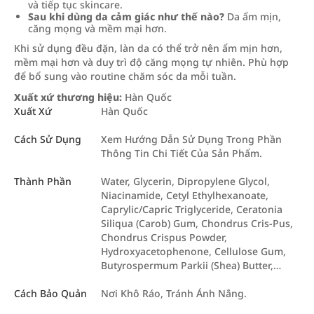
và tiếp tục skincare.
Sau khi dùng da cảm giác như thế nào?
Da ẩm mịn,
căng mọng và mềm mại hơn.
Khi sử dụng đều đặn, làn da có thể trở nên ẩm mịn hơn,
mềm mại hơn và duy trì độ căng mọng tự nhiên. Phù hợp
để bổ sung vào routine chăm sóc da mỗi tuần.
Xuất xứ thương hiệu:
Hàn Quốc
Xuất Xứ
Hàn Quốc
Cách Sử Dụng
Xem Hướng Dẫn Sử Dụng Trong Phần
Thông Tin Chi Tiết Của Sản Phẩm.
Thành Phần
Water, Glycerin, Dipropylene Glycol,
Niacinamide, Cetyl Ethylhexanoate,
Caprylic/Capric Triglyceride, Ceratonia
Siliqua (Carob) Gum, Chondrus Cris-Pus,
Chondrus Crispus Powder,
Hydroxyacetophenone, Cellulose Gum,
Butyrospermum Parkii (Shea) Butter,…
Cách Bảo Quản
Nơi Khô Ráo, Tránh Ánh Nắng.