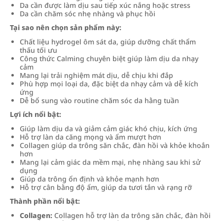
Da cần được làm dịu sau tiếp xúc nắng hoặc stress
Da cần chăm sóc nhẹ nhàng và phục hồi
Tại sao nên chọn sản phẩm này:
Chất liệu hydrogel ôm sát da, giúp dưỡng chất thẩm
thấu tối ưu
Công thức Calming chuyên biệt giúp làm dịu da nhạy
cảm
Mang lại trải nghiệm mát dịu, dễ chịu khi đắp
Phù hợp mọi loại da, đặc biệt da nhạy cảm và dễ kích
ứng
Dễ bổ sung vào routine chăm sóc da hằng tuần
Lợi ích nổi bật:
Giúp làm dịu da và giảm cảm giác khó chịu, kích ứng
Hỗ trợ làn da căng mọng và ẩm mượt hơn
Collagen giúp da trông săn chắc, đàn hồi và khỏe khoắn
hơn
Mang lại cảm giác da mềm mại, nhẹ nhàng sau khi sử
dụng
Giúp da trông ổn định và khỏe mạnh hơn
Hỗ trợ cân bằng độ ẩm, giúp da tươi tắn và rạng rỡ
Thành phần nổi bật:
Collagen:
Collagen hỗ trợ làn da trông săn chắc, đàn hồi