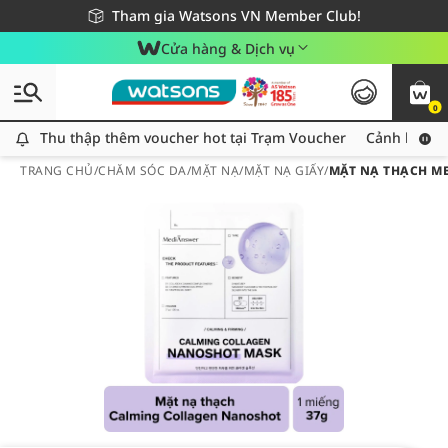
Giao hàng nhanh 24h - Áp dụng khu vực TP. Hồ Chí Minh
Miễn phí giao hàng cho đơn hàng từ 249,000Đ
Tham gia Watsons VN Member Club!
Cửa hàng & Dịch vụ
0
Thu thập thêm voucher hot tại Trạm Voucher
Thu thập thêm voucher hot tại Trạm Voucher
Cảnh báo An
TRANG CHỦ
/
CHĂM SÓC DA
/
MẶT NẠ
/
MẶT NẠ GIẤY
/
MẶT NẠ THẠCH M