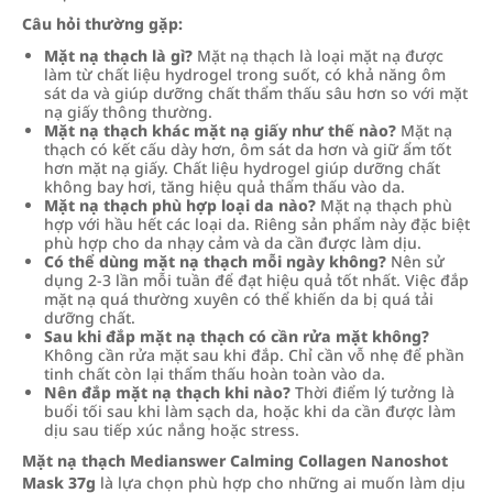
Câu hỏi thường gặp:
Mặt nạ thạch là gì?
Mặt nạ thạch là loại mặt nạ được
làm từ chất liệu hydrogel trong suốt, có khả năng ôm
sát da và giúp dưỡng chất thẩm thấu sâu hơn so với mặt
nạ giấy thông thường.
Mặt nạ thạch khác mặt nạ giấy như thế nào?
Mặt nạ
thạch có kết cấu dày hơn, ôm sát da hơn và giữ ẩm tốt
hơn mặt nạ giấy. Chất liệu hydrogel giúp dưỡng chất
không bay hơi, tăng hiệu quả thẩm thấu vào da.
Mặt nạ thạch phù hợp loại da nào?
Mặt nạ thạch phù
hợp với hầu hết các loại da. Riêng sản phẩm này đặc biệt
phù hợp cho da nhạy cảm và da cần được làm dịu.
Có thể dùng mặt nạ thạch mỗi ngày không?
Nên sử
dụng 2-3 lần mỗi tuần để đạt hiệu quả tốt nhất. Việc đắp
mặt nạ quá thường xuyên có thể khiến da bị quá tải
dưỡng chất.
Sau khi đắp mặt nạ thạch có cần rửa mặt không?
Không cần rửa mặt sau khi đắp. Chỉ cần vỗ nhẹ để phần
tinh chất còn lại thẩm thấu hoàn toàn vào da.
Nên đắp mặt nạ thạch khi nào?
Thời điểm lý tưởng là
buổi tối sau khi làm sạch da, hoặc khi da cần được làm
dịu sau tiếp xúc nắng hoặc stress.
Mặt nạ thạch Medianswer Calming Collagen Nanoshot
Mask 37g
là lựa chọn phù hợp cho những ai muốn làm dịu