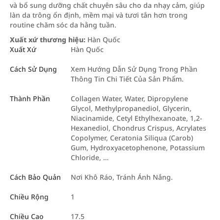
và bổ sung dưỡng chất chuyên sâu cho da nhạy cảm, giúp
làn da trông ổn định, mềm mại và tươi tắn hơn trong
routine chăm sóc da hằng tuần.
Xuất xứ thương hiệu:
Hàn Quốc
Xuất Xứ
Hàn Quốc
Cách Sử Dụng
Xem Hướng Dẫn Sử Dụng Trong Phần
Thông Tin Chi Tiết Của Sản Phẩm.
Thành Phần
Collagen Water, Water, Dipropylene
Glycol, Methylpropanediol, Glycerin,
Niacinamide, Cetyl Ethylhexanoate, 1,2-
Hexanediol, Chondrus Crispus, Acrylates
Copolymer, Ceratonia Siliqua (Carob)
Gum, Hydroxyacetophenone, Potassium
Chloride, …
Cách Bảo Quản
Nơi Khô Ráo, Tránh Ánh Nắng.
Chiều Rộng
1
Chiều Cao
17.5