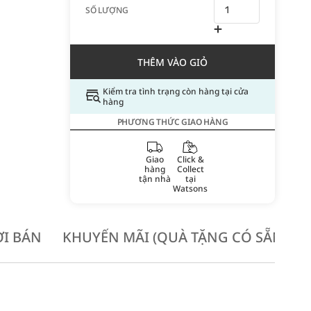
SỐ LƯỢNG
THÊM VÀO GIỎ
Kiểm tra tình trạng còn hàng tại cửa
hàng
PHƯƠNG THỨC GIAO HÀNG
Giao
Click &
hàng
Collect
tận nhà
tại
Watsons
I BÁN
KHUYẾN MÃI (QUÀ TẶNG CÓ SẴN KH