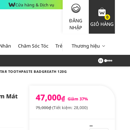
Cửa hàng & Dịch vụ
0
ĐĂNG
GIỎ HÀNG
NHẬP
 Nhân
Chăm Sóc Tóc
Trẻ Em
Thương hiệu
Nam Giới
Chăm Sóc 
TAR TOOTHPASTE BADGREATH 120G
47,000
ơm Mát
₫
Giảm 37%
75,000₫
(Tiết kiệm: 28,000)