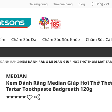
inh
Tiếng Việt
Tải ứng dụng
Tìm cửa hàng
Blog
iểm
Chăm Sóc Da
Chăm Sóc Sức Khỏe
Chăm Sóc Cá
 ĐÁNH RĂNG
/
KEM ĐÁNH RĂNG MEDIAN GIÚP HƠI THỞ THƠM MÁT TAR
MEDIAN
Kem Đánh Răng Median Giúp Hơi Thở Th
Tartar Toothpaste Badgreath 120g