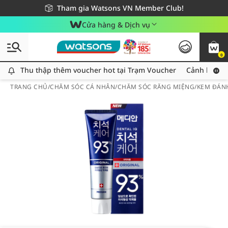
Giao hàng nhanh 24h - Áp dụng khu vực TP. Hồ Chí Minh
Miễn phí giao hàng cho đơn hàng từ 249,000Đ
Tham gia Watsons VN Member Club!
Cửa hàng & Dịch vụ
0
Thu thập thêm voucher hot tại Trạm Voucher
Thu thập thêm voucher hot tại Trạm Voucher
Cảnh báo An
TRANG CHỦ
/
CHĂM SÓC CÁ NHÂN
/
CHĂM SÓC RĂNG MIỆNG
/
KEM ĐÁN