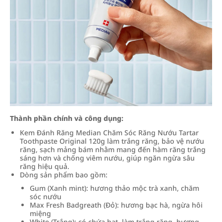
Thành phần chính và công dụng:
Kem Đánh Răng Median Chăm Sóc Răng Nướu Tartar
Toothpaste Original 120g làm trắng răng, bảo vệ nướu
răng, sạch mảng bám nhằm mang đến hàm răng trắng
sáng hơn và chống viêm nướu, giúp ngăn ngừa sâu
răng hiệu quả.
Dòng sản phẩm bao gồm:
Gum (Xanh mint): hương thảo mộc trà xanh, chăm
sóc nướu
Max Fresh Badgreath (Đỏ): hương bạc hà, ngừa hôi
miệng
White (Trắng): có chứa hạt, làm trắng răng, hương