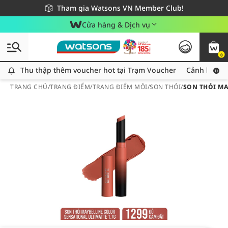
Giao hàng nhanh 24h - Áp dụng khu vực TP. Hồ Chí Minh
Miễn phí giao hàng cho đơn hàng từ 249,000Đ
Tham gia Watsons VN Member Club!
Cửa hàng & Dịch vụ
0
Thu thập thêm voucher hot tại Trạm Voucher
Thu thập thêm voucher hot tại Trạm Voucher
Cảnh báo An
TRANG CHỦ
/
TRANG ĐIỂM
/
TRANG ĐIỂM MÔI
/
SON THỎI
/
SON THỎI MA