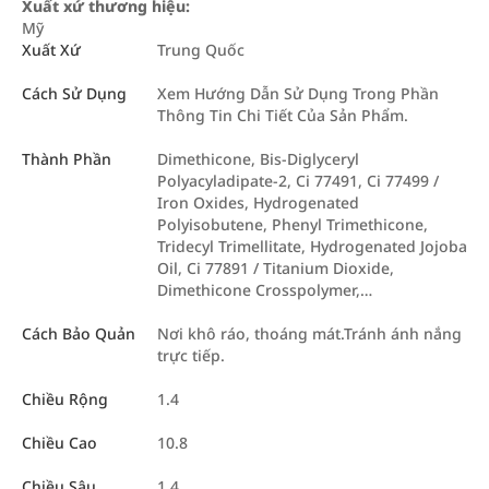
Xuất xứ thương hiệu:
Mỹ
Xuất Xứ
Trung Quốc
Cách Sử Dụng
Xem Hướng Dẫn Sử Dụng Trong Phần
Thông Tin Chi Tiết Của Sản Phẩm.
Thành Phần
Dimethicone, Bis-Diglyceryl
Polyacyladipate-2, Ci 77491, Ci 77499 /
Iron Oxides, Hydrogenated
Polyisobutene, Phenyl Trimethicone,
Tridecyl Trimellitate, Hydrogenated Jojoba
Oil, Ci 77891 / Titanium Dioxide,
Dimethicone Crosspolymer,…
Cách Bảo Quản
Nơi khô ráo, thoáng mát.Tránh ánh nắng
trực tiếp.
Chiều Rộng
1.4
Chiều Cao
10.8
Chiều Sâu
1.4